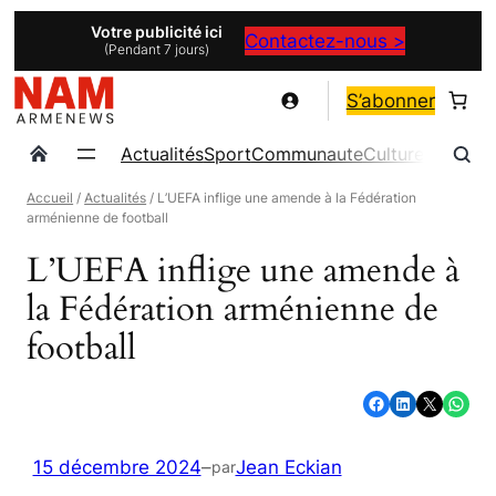
Aller
Votre publicité ici
Contactez-nous >
(Pendant 7 jours)
au
contenu
S’abonner
Actualités
Sport
Communaute
Culture
Magazin
Accueil
/
Actualités
/ L’UEFA inflige une amende à la Fédération
arménienne de football
L’UEFA inflige une amende à
la Fédération arménienne de
football
Partager sur Facebook
Partager sur LinkedIn
Partager sur X
Partager sur WhatsApp
15 décembre 2024
–
Jean Eckian
par