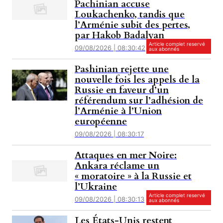
Pachinian accuse
Loukachenko, tandis que
l’Arménie subit des pertes,
par Hakob Badalyan
Article complet reservé
09/08/2026 | 08:30:42
aux abonnés
Pashinian rejette une
nouvelle fois les appels de la
Russie en faveur d’un
référendum sur l’adhésion de
l’Arménie à l’Union
européenne
09/08/2026 | 08:30:17
Attaques en mer Noire:
Ankara réclame un
« moratoire » à la Russie et
l’Ukraine
Article complet reservé
09/08/2026 | 08:30:13
aux abonnés
Les États-Unis restent