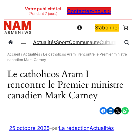
Aller
Votre publicité ici
Contactez-nous >
(Pendant 7 jours)
au
contenu
S’abonner
Actualités
Sport
Communaute
Culture
Magazin
Accueil
/
Actualités
/ Le catholicos Aram I rencontre le Premier ministre
canadien Mark Carney
Le catholicos Aram I
rencontre le Premier ministre
canadien Mark Carney
Partager sur Facebook
Partager sur LinkedIn
Partager sur X
Partager sur WhatsApp
25 octobre 2025
–
La rédaction
Actualités
par