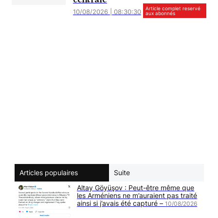
Article complet reservé
10/08/2026 | 08:30:30
aux abonnés
Articles populaires
Suite
Altay Göyüşov : Peut-être même que
les Arméniens ne m’auraient pas traité
ainsi si j’avais été capturé –
10/08/2026