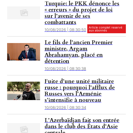
Turquie: le PKK dénonce les
« erreurs » du projet de loi
sur l’avenir de ses
combattants
Article complet reservé
10/08/2026 | 08:30:50
aux abonnés
Le fils de l’ancien Premier
ministre, Argam
Abrahamyan, placé en
détention
10/08/2026 | 08:30:38
Fuite d’une unité militaire
russe : pourquoi l’afflux de
Russes vers l’Arménie
s’intensifie à nouveau
10/08/2026 | 08:30:34
L’Azerbaïdjan fait son entrée
dans le club des États d’Asie
centrale