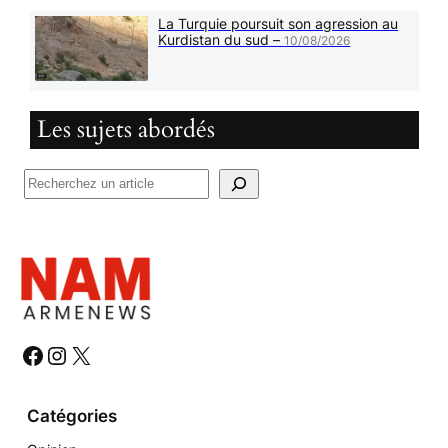
La Turquie poursuit son agression au
Kurdistan du sud –
10/08/2026
Les sujets abordés
R
e
c
h
e
r
c
h
#
#
#
e
r
Catégories