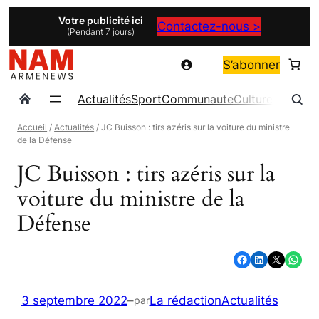
Aller
Votre publicité ici
Contactez-nous >
(Pendant 7 jours)
au
contenu
S’abonner
Actualités
Sport
Communaute
Culture
Magazin
Accueil
/
Actualités
/ JC Buisson : tirs azéris sur la voiture du ministre
de la Défense
JC Buisson : tirs azéris sur la
voiture du ministre de la
Défense
Partager sur Facebook
Partager sur LinkedIn
Partager sur X
Partager sur WhatsApp
3 septembre 2022
–
La rédaction
Actualités
par