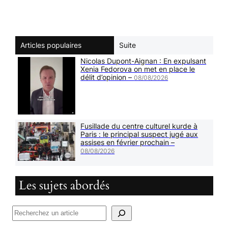
Articles populaires
Suite
Nicolas Dupont-Aignan : En expulsant
Xenia Fedorova on met en place le
délit d’opinion –
08/08/2026
Fusillade du centre culturel kurde à
Paris : le principal suspect jugé aux
assises en février prochain –
08/08/2026
Les sujets abordés
R
e