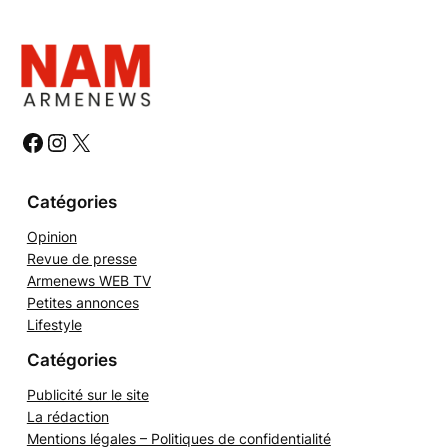
c
h
e
r
c
h
#
#
#
e
r
Catégories
Opinion
Revue de presse
Armenews WEB TV
Petites annonces
Lifestyle
Catégories
Publicité sur le site
La rédaction