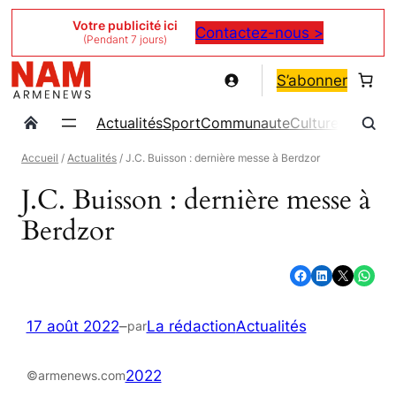
Aller
Votre publicité ici
Contactez-nous >
(Pendant 7 jours)
au
contenu
S’abonner
Actualités
Sport
Communaute
Culture
Magazin
Accueil
/
Actualités
/ J.C. Buisson : dernière messe à Berdzor
J.C. Buisson : dernière messe à
Berdzor
Partager sur Facebook
Partager sur LinkedIn
Partager sur X
Partager sur WhatsApp
17 août 2022
–
La rédaction
Actualités
par
2022
©armenews.com