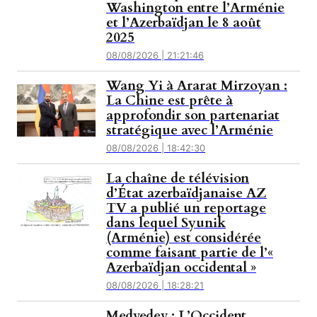
Washington entre l’Arménie
et l’Azerbaïdjan le 8 août
2025
08/08/2026 | 21:21:46
Wang Yi à Ararat Mirzoyan :
La Chine est prête à
approfondir son partenariat
stratégique avec l’Arménie
08/08/2026 | 18:42:30
La chaîne de télévision
d’État azerbaïdjanaise AZ
TV a publié un reportage
dans lequel Syunik
(Arménie) est considérée
comme faisant partie de l’«
Azerbaïdjan occidental »
08/08/2026 | 18:28:21
Medvedev : L’Occident