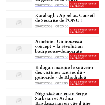
Article complet reservé
29/02/2008 | 08:25:00
aux abonnés
Karabagh : Appel au Conseil
de Sécurité de l’ONU ?
29/02/2008 | 08:20:00
Article complet reservé
aux abonnés
Arménie : Un nouveau
concept – la révolution
bourgeoise-démocrate
Article complet reservé
29/02/2008 | 08:20:00
aux abonnés
Erdogan marque le souvenir
des victimes azéries du «
génocide » de Khodjalou
Article complet reservé
29/02/2008 | 08:17:00
aux abonnés
Négociations entre Serge
Sarksian et Arthur
Bagdassarian en vue d’une