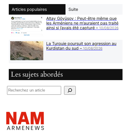
Articles populaires
Suite
Altay Göyüşov : Peut-être même que
les Arméniens ne m’auraient pas traité
ainsi si j’avais été capturé –
10/08/2026
La Turquie poursuit son agression au
Kurdistan du sud –
10/08/2026
Les sujets abordés
R
e
c
h
e
r