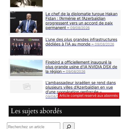
Le chef de la diplomatie turque Hakan
Fidan : l’Arménie et l’Azerbaïdjan
progressent vers un accord de paix
permanent –
09/08/2026
L’une des plus grandes infrastructures
dédiées à l’IA au monde –
09/08/2026
Firebird a officiellement inauguré la
plus grande usine d’IA NVIDIA DSX de
la région –
09/08/2026
L’ambassadeur israélien se rend dans
plusieurs villes d’Azerbaïdjan en vue
d’une coopération renforcée –
Article complet reservé aux abonnés
09/08/2026
Les sujets abordés
R