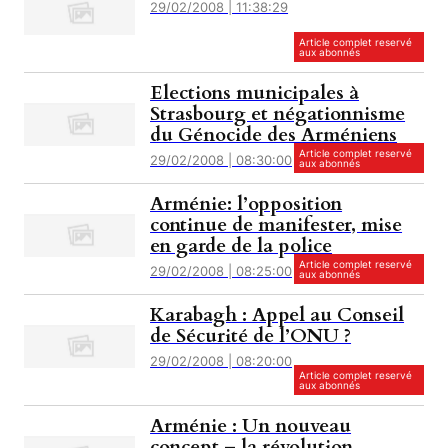
29/02/2008 | 11:38:29
Article complet reservé
aux abonnés
Elections municipales à
Strasbourg et négationnisme
du Génocide des Arméniens
Article complet reservé
29/02/2008 | 08:30:00
aux abonnés
Arménie: l’opposition
continue de manifester, mise
en garde de la police
Article complet reservé
29/02/2008 | 08:25:00
aux abonnés
Karabagh : Appel au Conseil
de Sécurité de l’ONU ?
29/02/2008 | 08:20:00
Article complet reservé
aux abonnés
Arménie : Un nouveau
concept – la révolution