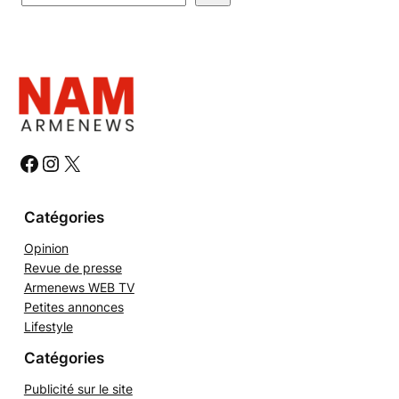
e
c
h
e
r
c
h
#
#
#
e
r
Catégories
Opinion
Revue de presse
Armenews WEB TV
Petites annonces
Lifestyle
Catégories
Publicité sur le site