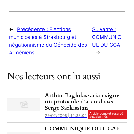
←
Précédente :
Elections
Suivante :
municipales à Strasbourg et
COMMUNIQ
négationnisme du Génocide des
UE DU CCAF
Arméniens
→
Nos lecteurs ont lu aussi
Arthur Baghdassarian signe
un protocole d’accord avec
Serge Sarkissian
Article complet reservé
29/02/2008 | 15:38:05
aux abonnés
COMMUNIQUE DU CCAF