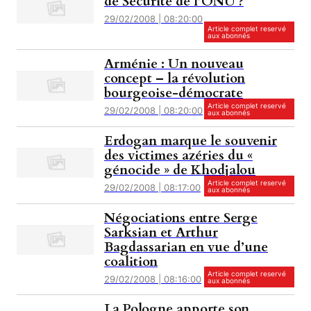
de Sécurité de l’ONU ?
29/02/2008 | 08:20:00
Article complet reservé
aux abonnés
Arménie : Un nouveau
concept – la révolution
bourgeoise-démocrate
Article complet reservé
29/02/2008 | 08:20:00
aux abonnés
Erdogan marque le souvenir
des victimes azéries du «
génocide » de Khodjalou
Article complet reservé
29/02/2008 | 08:17:00
aux abonnés
Négociations entre Serge
Sarksian et Arthur
Bagdassarian en vue d’une
coalition
Article complet reservé
29/02/2008 | 08:16:00
aux abonnés
La Pologne apporte son