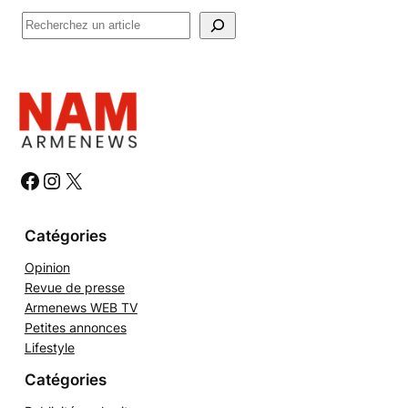
R
e
c
h
e
r
c
h
#
#
#
e
r
Catégories
Opinion
Revue de presse
Armenews WEB TV
Petites annonces
Lifestyle
Catégories