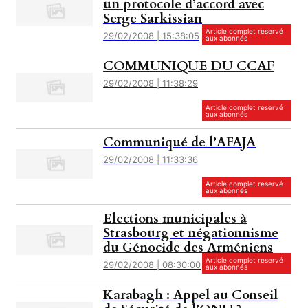
un protocole d’accord avec
Serge Sarkissian
Article complet reservé
29/02/2008 | 15:38:05
aux abonnés
COMMUNIQUE DU CCAF
29/02/2008 | 11:38:29
Article complet reservé
aux abonnés
Communiqué de l’AFAJA
29/02/2008 | 11:33:36
Article complet reservé
aux abonnés
Elections municipales à
Strasbourg et négationnisme
du Génocide des Arméniens
Article complet reservé
29/02/2008 | 08:30:00
aux abonnés
Karabagh : Appel au Conseil