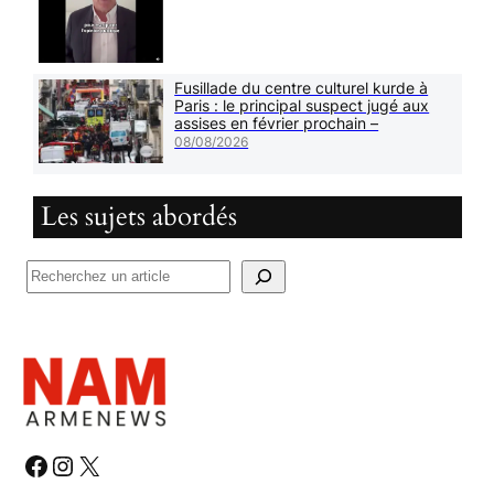
Fusillade du centre culturel kurde à
Paris : le principal suspect jugé aux
assises en février prochain –
08/08/2026
Les sujets abordés
R
e
c
h
e
r
c
h
#
#
#