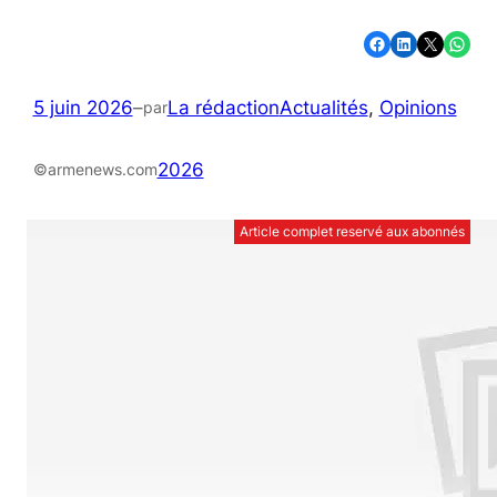
Partager sur Facebook
Partager sur LinkedIn
Partager sur X
Partager sur WhatsApp
5 juin 2026
–
La rédaction
Actualités
, 
Opinions
par
2026
©armenews.com
Article complet reservé aux abonnés