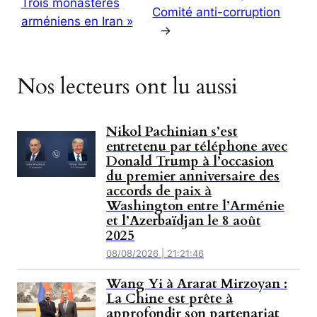
Trois monastères
Comité anti-corruption
arméniens en Iran »
→
Nos lecteurs ont lu aussi
Nikol Pachinian s’est
entretenu par téléphone avec
Donald Trump à l’occasion
du premier anniversaire des
accords de paix à
Washington entre l’Arménie
et l’Azerbaïdjan le 8 août
2025
08/08/2026 | 21:21:46
Wang Yi à Ararat Mirzoyan :
La Chine est prête à
approfondir son partenariat