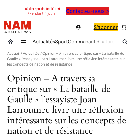
Aller
Votre publicité ici
Contactez-nous >
(Pendant 7 jours)
au
contenu
S’abonner
Actualités
Sport
Communaute
Culture
Magazin
Accueil
/
Actualités
/ Opinion – A travers sa critique sur « La bataille de
Gaulle » l’essayiste Joan Larroumec livre une réflexion intéressante sur
les concepts de nation et de résistance
Opinion – A travers sa
critique sur « La bataille de
Gaulle » l’essayiste Joan
Larroumec livre une réflexion
intéressante sur les concepts de
nation et de résistance