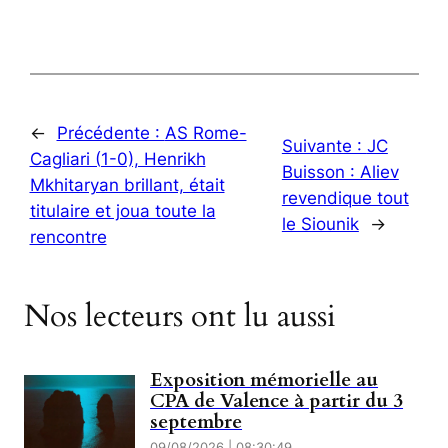
←
Précédente :
AS Rome-
Suivante :
JC
Cagliari (1-0), Henrikh
Buisson : Aliev
Mkhitaryan brillant, était
revendique tout
titulaire et joua toute la
le Siounik
→
rencontre
Nos lecteurs ont lu aussi
Exposition mémorielle au
CPA de Valence à partir du 3
septembre
09/08/2026 | 08:30:49