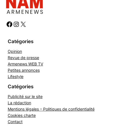
e
r
c
h
#
#
#
e
r
Catégories
Opinion
Revue de presse
Armenews WEB TV
Petites annonces
Lifestyle
Catégories
Publicité sur le site
La rédaction
Mentions légales – Politiques de confidentialité
Cookies charte
Contact