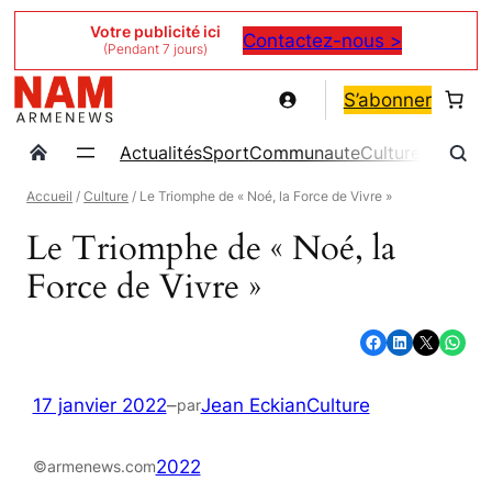
Aller
Votre publicité ici
Contactez-nous >
(Pendant 7 jours)
au
contenu
S’abonner
Actualités
Sport
Communaute
Culture
Magazin
Accueil
/
Culture
/ Le Triomphe de « Noé, la Force de Vivre »
Le Triomphe de « Noé, la
Force de Vivre »
Partager sur Facebook
Partager sur LinkedIn
Partager sur X
Partager sur WhatsApp
17 janvier 2022
–
Jean Eckian
Culture
par
2022
©armenews.com