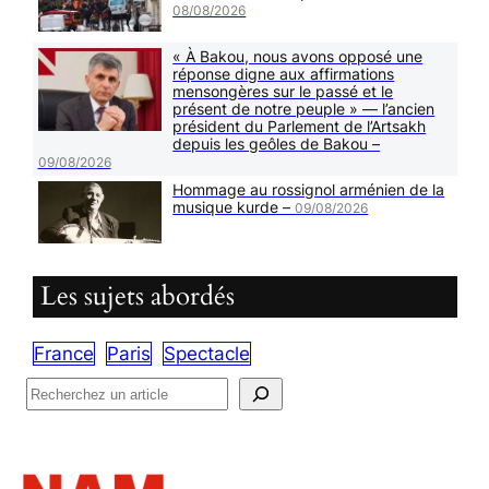
08/08/2026
« À Bakou, nous avons opposé une
réponse digne aux affirmations
mensongères sur le passé et le
présent de notre peuple » — l’ancien
président du Parlement de l’Artsakh
depuis les geôles de Bakou –
09/08/2026
Hommage au rossignol arménien de la
musique kurde –
09/08/2026
Les sujets abordés
France
Paris
Spectacle
R
e
c
h