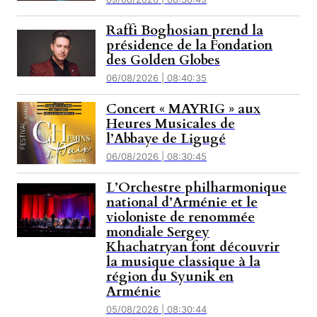
Raffi Boghosian prend la
présidence de la Fondation
des Golden Globes
06/08/2026 | 08:40:35
Concert « MAYRIG » aux
Heures Musicales de
l’Abbaye de Ligugé
06/08/2026 | 08:30:45
L’Orchestre philharmonique
national d’Arménie et le
violoniste de renommée
mondiale Sergey
Khachatryan font découvrir
la musique classique à la
région du Syunik en
Arménie
05/08/2026 | 08:30:44