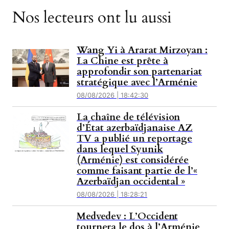
Nos lecteurs ont lu aussi
Wang Yi à Ararat Mirzoyan :
La Chine est prête à
approfondir son partenariat
stratégique avec l’Arménie
08/08/2026 | 18:42:30
La chaîne de télévision
d’État azerbaïdjanaise AZ
TV a publié un reportage
dans lequel Syunik
(Arménie) est considérée
comme faisant partie de l’«
Azerbaïdjan occidental »
08/08/2026 | 18:28:21
Medvedev : L’Occident
tournera le dos à l’Arménie