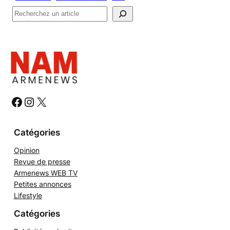
R
e
c
h
e
r
c
h
#
#
#
e
r
Catégories
Opinion
Revue de presse
Armenews WEB TV
Petites annonces
Lifestyle
Catégories