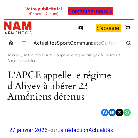
Aller
Votre publicité ici
Contactez-nous >
(Pendant 7 jours)
au
contenu
S’abonner
Actualités
Sport
Communaute
Culture
Magazin
Accueil
/
Actualités
/ L’APCE appelle le régime d’Aliyev à libérer 23
Arméniens détenus
L’APCE appelle le régime
d’Aliyev à libérer 23
Arméniens détenus
Partager sur Facebook
Partager sur LinkedIn
Partager sur X
Partager sur WhatsApp
27 janvier 2026
–
La rédaction
Actualités
par