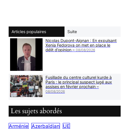
Articles populaires
Suite
Nicolas Dupont-Aignan : En expulsant
Xenia Fedorova on met en place le
délit d’opinion –
08/08/2026
Fusillade du centre culturel kurde à
Paris : le principal suspect jugé aux
assises en février prochain –
08/08/2026
Les sujets abordés
Arménie
Azerbaïdjan
UE