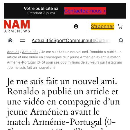
Aller
Votre publicité ici
Contactez-nous >
(Pendant 7 jours)
au
contenu
S’abonner
Actualités
Sport
Communaute
Culture
Magazin
Accueil
/
Actualités
/ Je me suis fait un nouvel ami. Ronaldo a publié un
article et une vidéo en compagnie d’un jeune Arménien avant le match
Arménie-Portugal (0-5) pour ses 663 millions de suiveurs sur Instagram
: Je me suis fait un nouvel ami
Je me suis fait un nouvel ami.
Ronaldo a publié un article et
une vidéo en compagnie d’un
jeune Arménien avant le
match Arménie-Portugal (0-