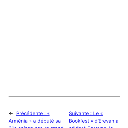
←
Précédente :
«
Suivante :
Le «
Arménia » a débuté sa
Bookfest » d’Erevan a