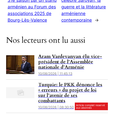
31e saison par un stand
célébré Saroyan, la
arménien au Forum des
guerre et la littérature
associations 2025 de
arménienne
Bourg-Lès-Valence
contemporaine
→
Nos lecteurs ont lu aussi
Aram Vardevanyan élu vice-
président de l’Assemblée
nationale d’Arménie
10/08/2026 | 11:45:13
Turquie: le PKK dénonce les
« erreurs » du projet de loi
sur l’avenir de ses
combattants
Article complet reservé
10/08/2026 | 08:30:50
aux abonnés