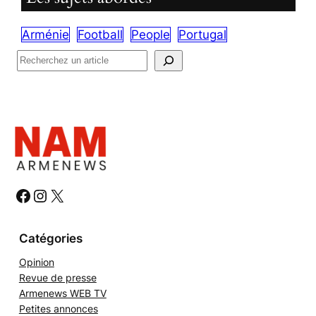
Arménie
Football
People
Portugal
R
e
c
h
e
r
c
h
#
#
#
e
r
Catégories
Opinion
Revue de presse
Armenews WEB TV
Petites annonces