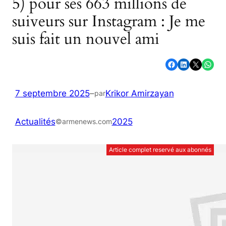
5) pour ses 663 millions de
suiveurs sur Instagram : Je me
suis fait un nouvel ami
Partager sur Facebook
Partager sur LinkedIn
Partager sur X
Partager sur WhatsApp
7 septembre 2025
–
Krikor Amirzayan
par
Actualités
2025
©armenews.com
Article complet reservé aux abonnés