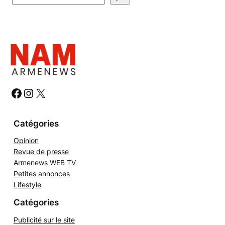
e
c
h
e
r
c
h
#
#
#
e
r
Catégories
Opinion
Revue de presse
Armenews WEB TV
Petites annonces
Lifestyle
Catégories
Publicité sur le site