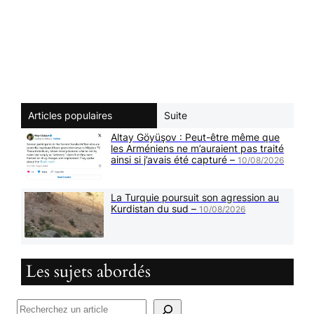
Articles populaires
Suite
Altay Göyüşov : Peut-être même que
les Arméniens ne m’auraient pas traité
ainsi si j’avais été capturé –
10/08/2026
La Turquie poursuit son agression au
Kurdistan du sud –
10/08/2026
Les sujets abordés
R