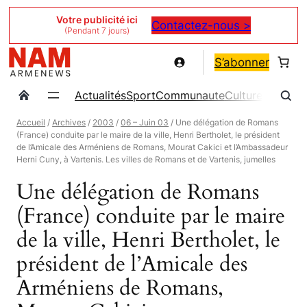
Aller
Votre publicité ici
Contactez-nous >
(Pendant 7 jours)
au
contenu
S’abonner
Actualités
Sport
Communaute
Culture
Magazin
Accueil
/
Archives
/
2003
/
06 – Juin 03
/ Une délégation de Romans
(France) conduite par le maire de la ville, Henri Bertholet, le président
de l’Amicale des Arméniens de Romans, Mourat Cakici et l’Ambassadeur
Herni Cuny, à Vartenis. Les villes de Romans et de Vartenis, jumelles
Une délégation de Romans
(France) conduite par le maire
de la ville, Henri Bertholet, le
président de l’Amicale des
Arméniens de Romans,