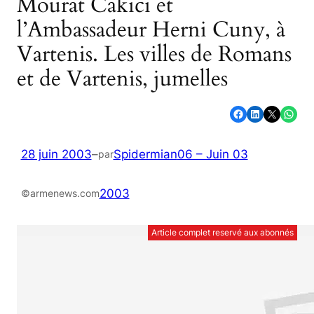
Mourat Cakici et
l’Ambassadeur Herni Cuny, à
Vartenis. Les villes de Romans
et de Vartenis, jumelles
Partager sur Facebook
Partager sur LinkedIn
Partager sur X
Partager sur WhatsApp
28 juin 2003
–
Spidermian
06 – Juin 03
par
2003
©armenews.com
Article complet reservé aux abonnés