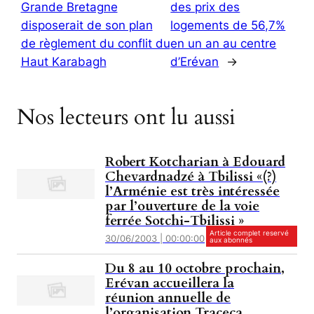
Grande Bretagne
des prix des
disposerait de son plan
logements de 56,7%
de règlement du conflit du
en un an au centre
Haut Karabagh
d’Erévan
→
Nos lecteurs ont lu aussi
Robert Kotcharian à Edouard
Chevardnadzé à Tbilissi «(?)
l’Arménie est très intéressée
par l’ouverture de la voie
ferrée Sotchi-Tbilissi »
Article complet reservé
30/06/2003 | 00:00:00
aux abonnés
Du 8 au 10 octobre prochain,
Erévan accueillera la
réunion annuelle de
l’organisation Traceca