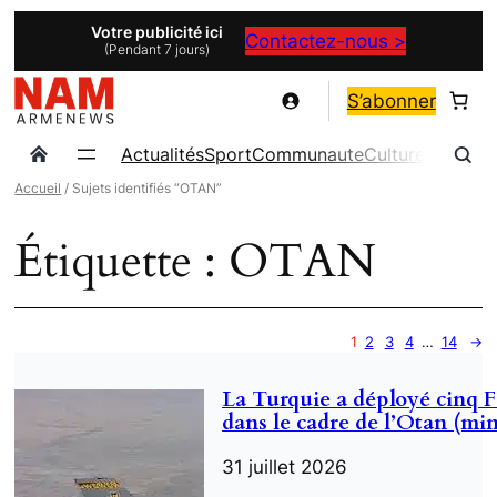
Aller
Votre publicité ici
Contactez-nous >
(Pendant 7 jours)
au
contenu
S’abonner
Actualités
Sport
Communaute
Culture
Magazin
Accueil
/ Sujets identifiés “OTAN”
Étiquette :
OTAN
1
2
3
4
…
14
→
La Turquie a déployé cinq F
dans le cadre de l’Otan (min
31 juillet 2026