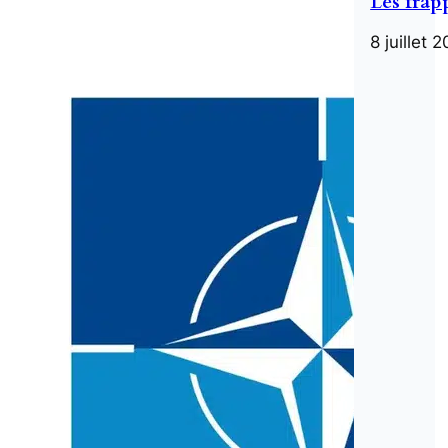
Les frap
8 juillet 