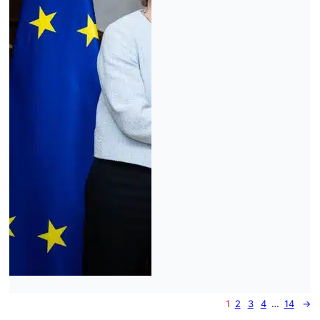
1
2
3
4
…
14
→