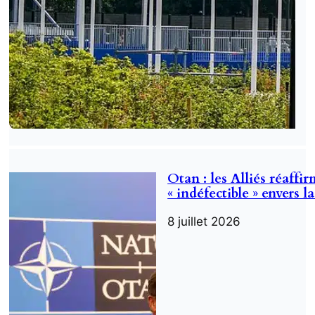
Otan : les Alliés réaff
« indéfectible » envers 
8 juillet 2026