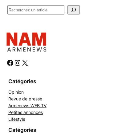
R
e
c
h
e
r
c
h
#
#
#
e
r
Catégories
Opinion
Revue de presse
Armenews WEB TV
Petites annonces
Lifestyle
Catégories