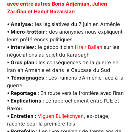
avec entre autres Boris Adjémian, Julien
Zarifian et Hamit Bozarslan
• Analyse :
les législatives du 7 juin en Arménie
• Micro-trottoir :
des anonymes nous expliquent
leurs préférences politiques
• Interview :
le géopoliticien
Hrair Balian
sur les
négociations au sujet du Karabagh
• Gros plan :
les conséquences de la guerre en
Iran en Arménie et dans le Caucase du Sud
• Témoignages :
Les Iraniens d’Arménie face à la
guerre
• Reportage :
En route vers la frontière avec l’Iran
• Explications :
Le rapprochement entre l’UE et
Bakou
• Entretien :
Viguen Euljekchyan
, ex-otage,
raconte pour la première fois
• Portefolio :
Len livre souvenir de trente ans de