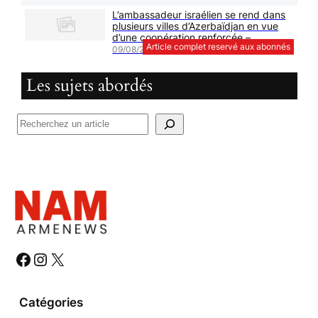
L’ambassadeur israélien se rend dans
plusieurs villes d’Azerbaïdjan en vue
d’une coopération renforcée –
Article complet reservé aux abonnés
09/08/2026
Les sujets abordés
R
e
c
h
e
r
c
h
#
#
#
e
r
Catégories