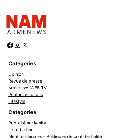
c
h
e
r
c
h
#
#
#
e
r
Catégories
Opinion
Revue de presse
Armenews WEB TV
Petites annonces
Lifestyle
Catégories
Publicité sur le site
La rédaction