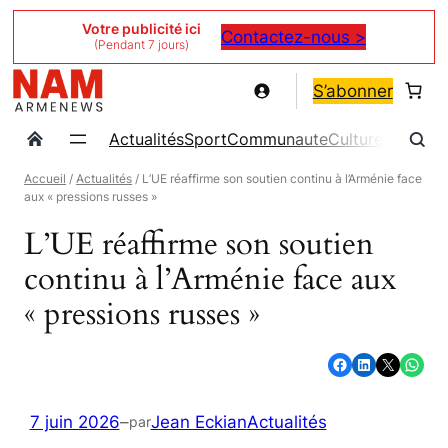
Aller
Votre publicité ici
Contactez-nous >
(Pendant 7 jours)
au
contenu
S’abonner
Actualités
Sport
Communaute
Culture
Magazin
Accueil
/
Actualités
/ L’UE réaffirme son soutien continu à l’Arménie face
aux « pressions russes »
L’UE réaffirme son soutien
continu à l’Arménie face aux
« pressions russes »
Partager sur Facebook
Partager sur LinkedIn
Partager sur X
Partager sur WhatsApp
7 juin 2026
–
Jean Eckian
Actualités
par