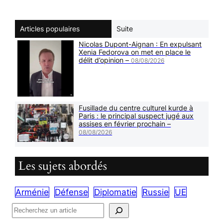
Articles populaires
Suite
Nicolas Dupont-Aignan : En expulsant
Xenia Fedorova on met en place le
délit d’opinion –
08/08/2026
Fusillade du centre culturel kurde à
Paris : le principal suspect jugé aux
assises en février prochain –
08/08/2026
Les sujets abordés
Arménie
Défense
Diplomatie
Russie
UE
R
e