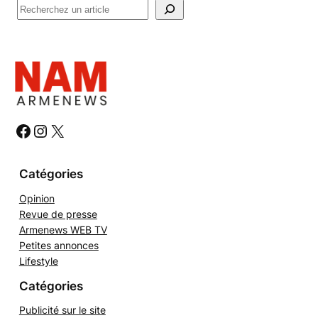
R
e
c
h
e
r
c
h
#
#
#
e
r
Catégories
Opinion
Revue de presse
Armenews WEB TV
Petites annonces
Lifestyle
Catégories