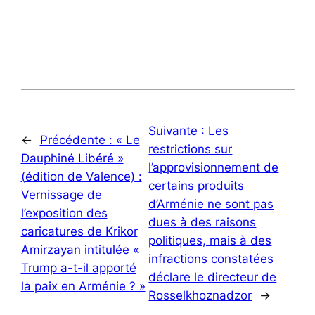
Suivante :
Les
←
Précédente :
« Le
restrictions sur
Dauphiné Libéré »
l’approvisionnement de
(édition de Valence) :
certains produits
Vernissage de
d’Arménie ne sont pas
l’exposition des
dues à des raisons
caricatures de Krikor
politiques, mais à des
Amirzayan intitulée «
infractions constatées
Trump a-t-il apporté
déclare le directeur de
la paix en Arménie ? »
Rosselkhoznadzor
→