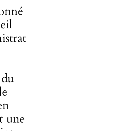
ionné
eil
istrat
 du
de
en
t une