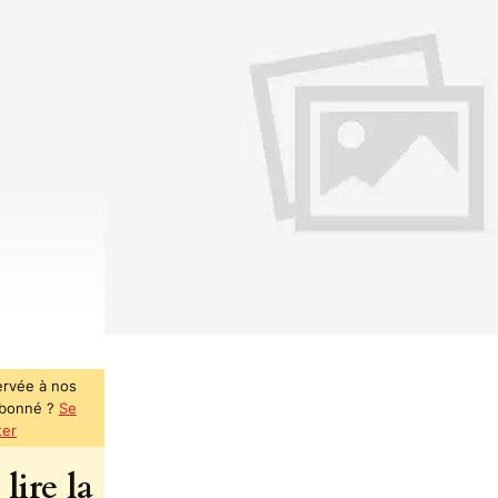
ervée à nos
abonné ?
Se
ter
lire la