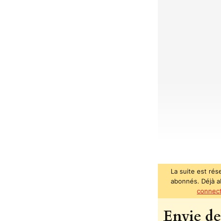
La suite est rés
abonnés. Déjà 
connec
Envie de 