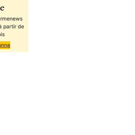
te
 Armenews
à partir de
is
onne