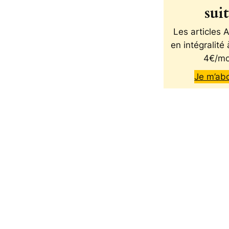
sui
Les articles
en intégralité 
4€/mo
Je m’ab