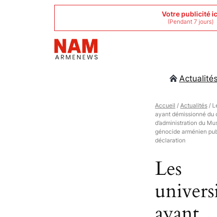
Aller
Votre publicité ic
(Pendant 7 jours)
au
contenu
Actualité
Accueil
/
Actualités
/ L
ayant démissionné du 
d’administration du Mu
génocide arménien pub
déclaration
Les
universi
ayant