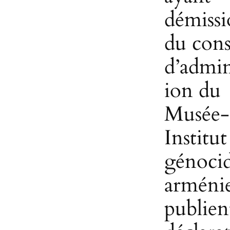
démiss
du cons
d’admin
ion du
Musée-
Institut
génoci
arméni
publien