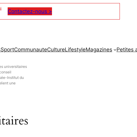
i
Contactez-nous >
s
Sport
Communaute
Culture
Lifestyle
Magazines
Petites
es universitaires
conseil
sée-Institut du
lient une
taires