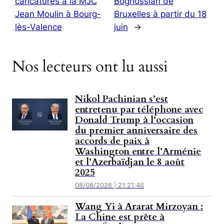
caricatures à la MJC
Boghossian de
Jean Moulin à Bourg-
Bruxelles à partir du 18
lès-Valence
juin
→
Nos lecteurs ont lu aussi
Nikol Pachinian s’est
entretenu par téléphone avec
Donald Trump à l’occasion
du premier anniversaire des
accords de paix à
Washington entre l’Arménie
et l’Azerbaïdjan le 8 août
2025
08/08/2026 | 21:21:46
Wang Yi à Ararat Mirzoyan :
La Chine est prête à