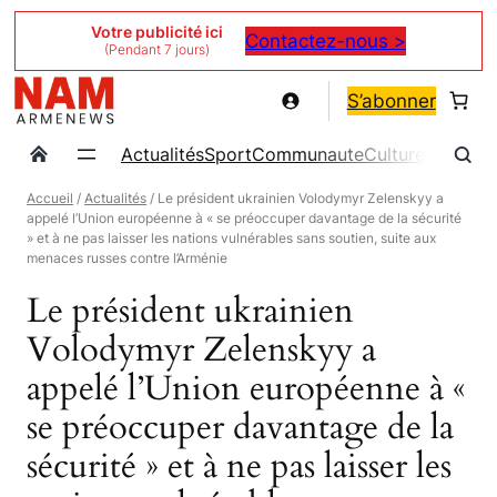
Aller
Votre publicité ici
Contactez-nous >
(Pendant 7 jours)
au
contenu
S’abonner
Actualités
Sport
Communaute
Culture
Magazin
Accueil
/
Actualités
/ Le président ukrainien Volodymyr Zelenskyy a
appelé l’Union européenne à « se préoccuper davantage de la sécurité
» et à ne pas laisser les nations vulnérables sans soutien, suite aux
menaces russes contre l’Arménie
Le président ukrainien
Volodymyr Zelenskyy a
appelé l’Union européenne à «
se préoccuper davantage de la
sécurité » et à ne pas laisser les