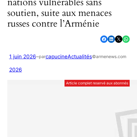
nations vulnérables sans
soutien, suite aux menaces
russes contre l’Arménie
Partager sur Facebook
Partager sur LinkedIn
Partager sur X
Partager sur WhatsApp
1 juin 2026
–
capucine
Actualités
par
©armenews.com
2026
Article complet reservé aux abonnés