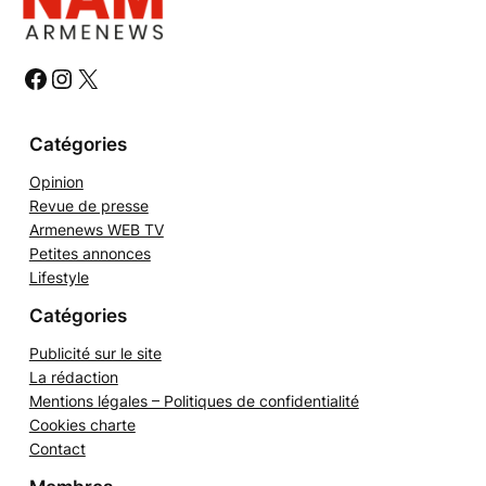
e
r
c
h
#
#
#
e
r
Catégories
Opinion
Revue de presse
Armenews WEB TV
Petites annonces
Lifestyle
Catégories
Publicité sur le site
La rédaction
Mentions légales – Politiques de confidentialité
Cookies charte
Contact