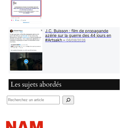
J.C. Buisson : film de propagande
azérie sur la guerre des 44 jours en
#Artsakh –
06/08/2026
Les sujets abordés
R
e
c
h