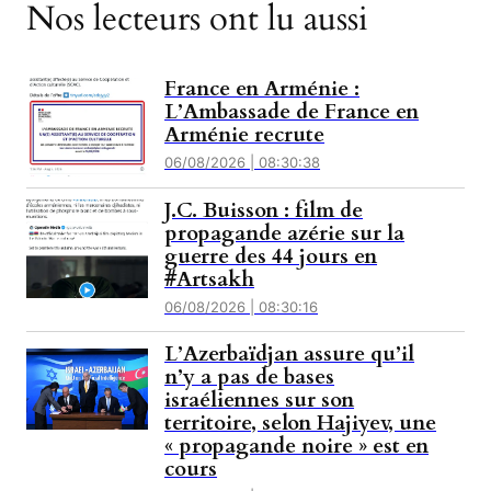
Nos lecteurs ont lu aussi
France en Arménie :
L’Ambassade de France en
Arménie recrute
06/08/2026 | 08:30:38
J.C. Buisson : film de
propagande azérie sur la
guerre des 44 jours en
#Artsakh
06/08/2026 | 08:30:16
L’Azerbaïdjan assure qu’il
n’y a pas de bases
israéliennes sur son
territoire, selon Hajiyev, une
« propagande noire » est en
cours