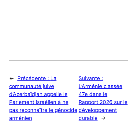
←
Précédente :
La
Suivante :
communauté juive
L’Arménie classée
d’Azerbaïdjan appelle le
47e dans le
Parlement israélien à ne
Rapport 2026 sur le
pas reconnaître le génocide
développement
arménien
durable
→