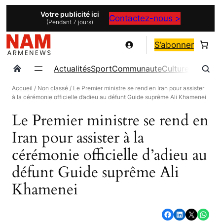
Aller
Votre publicité ici
Contactez-nous >
(Pendant 7 jours)
au
contenu
S’abonner
Actualités
Sport
Communaute
Culture
Magazin
Accueil
/
Non classé
/ Le Premier ministre se rend en Iran pour assister
à la cérémonie officielle d’adieu au défunt Guide suprême Ali Khamenei
Le Premier ministre se rend en
Iran pour assister à la
cérémonie officielle d’adieu au
défunt Guide suprême Ali
Khamenei
Partager sur Facebook
Partager sur LinkedIn
Partager sur X
Partager sur WhatsApp