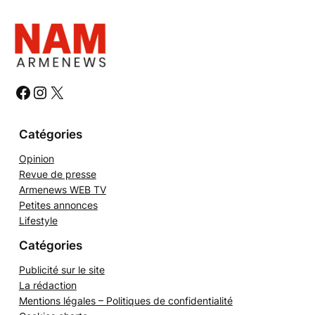
c
h
e
r
c
h
#
#
#
e
r
Catégories
Opinion
Revue de presse
Armenews WEB TV
Petites annonces
Lifestyle
Catégories
Publicité sur le site
La rédaction
Mentions légales – Politiques de confidentialité