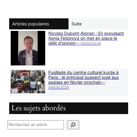
Articles populaires
Suite
Nicolas Dupont-Aignan : En expulsant
Xenia Fedorova on met en place le
délit d’opinion –
08/08/2026
Fusillade du centre culturel kurde à
Paris : le principal suspect jugé aux
assises en février prochain –
08/08/2026
Les sujets abordés
R
e