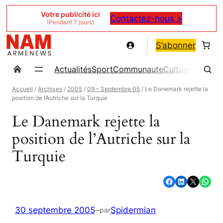
Aller
Votre publicité ici
Contactez-nous >
(Pendant 7 jours)
au
contenu
S’abonner
Actualités
Sport
Communaute
Culture
Magazin
Accueil
/
Archives
/
2005
/
09 – Septembre 05
/ Le Danemark rejette la
position de l’Autriche sur la Turquie
Le Danemark rejette la
position de l’Autriche sur la
Turquie
Partager sur Facebook
Partager sur LinkedIn
Partager sur X
Partager sur WhatsApp
30 septembre 2005
–
Spidermian
par