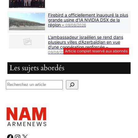
Firebird a officiellement inauguré la plus
grande usine d’IA NVIDIA DSX de la
région –
09/08/2026
L’ambassadeur israélien se rend dans
plusieurs villes d’Azerbaïdjan en vue
d’une coopération renforcée –
Article complet reservé aux abonnés
09/08/2026
Les sujets abordés
R
e
c
h
e
r
c
#
#
#