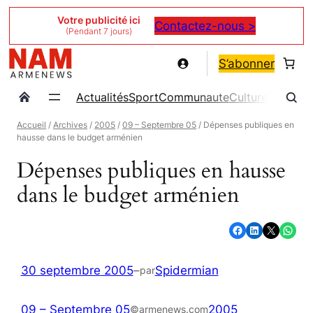
Aller
Votre publicité ici
Contactez-nous >
(Pendant 7 jours)
au
contenu
S’abonner
Actualités
Sport
Communaute
Culture
Magazin
Accueil
/
Archives
/
2005
/
09 – Septembre 05
/ Dépenses publiques en
hausse dans le budget arménien
Dépenses publiques en hausse
dans le budget arménien
Partager sur Facebook
Partager sur LinkedIn
Partager sur X
Partager sur WhatsApp
30 septembre 2005
–
Spidermian
par
09 – Septembre 05
2005
©armenews.com