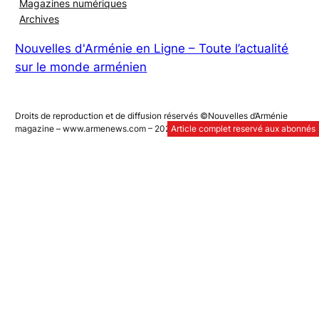
Magazines numériques
Archives
Nouvelles d'Arménie en Ligne – Toute l’actualité
sur le monde arménien
Droits de reproduction et de diffusion réservés ©Nouvelles d’Arménie
magazine – www.armenews.com – 2025
Article complet reservé aux abonnés
Article complet reservé aux abonnés
Article complet reservé aux abonnés