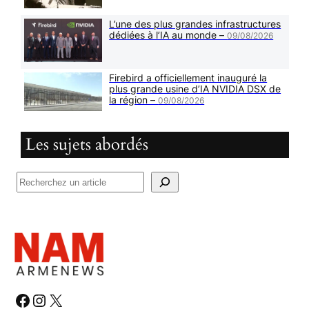
L’une des plus grandes infrastructures
dédiées à l’IA au monde –
09/08/2026
Firebird a officiellement inauguré la
plus grande usine d’IA NVIDIA DSX de
la région –
09/08/2026
Les sujets abordés
R
e
c
h
e
r
c
h