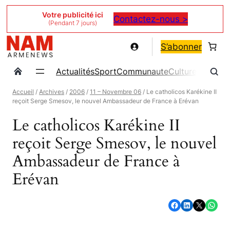
Aller
Votre publicité ici
Contactez-nous >
(Pendant 7 jours)
au
contenu
S’abonner
Actualités
Sport
Communaute
Culture
Magazin
Accueil
/
Archives
/
2006
/
11 – Novembre 06
/ Le catholicos Karékine II
reçoit Serge Smesov, le nouvel Ambassadeur de France à Erévan
Le catholicos Karékine II
reçoit Serge Smesov, le nouvel
Ambassadeur de France à
Erévan
Partager sur Facebook
Partager sur LinkedIn
Partager sur X
Partager sur WhatsApp