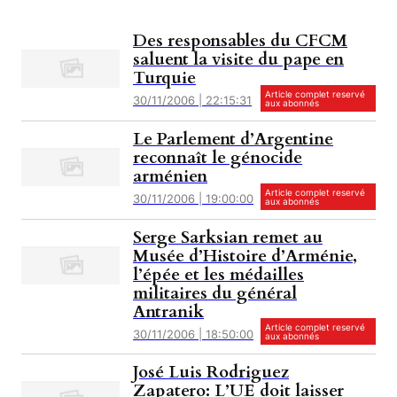
Des responsables du CFCM
saluent la visite du pape en
Turquie
Article complet reservé
30/11/2006 | 22:15:31
aux abonnés
Le Parlement d’Argentine
reconnaît le génocide
arménien
Article complet reservé
30/11/2006 | 19:00:00
aux abonnés
Serge Sarksian remet au
Musée d’Histoire d’Arménie,
l’épée et les médailles
militaires du général
Antranik
Article complet reservé
30/11/2006 | 18:50:00
aux abonnés
José Luis Rodriguez
Zapatero: L’UE doit laisser