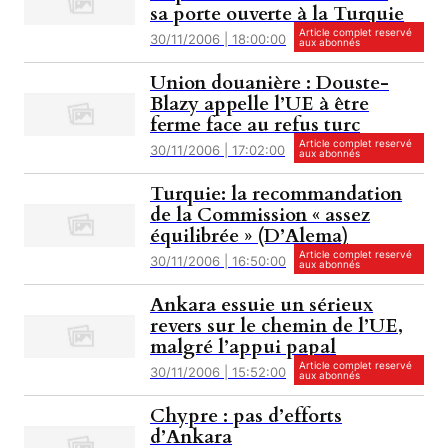
sa porte ouverte à la Turquie
Article complet reservé
30/11/2006 | 18:00:00
aux abonnés
Union douanière : Douste-
Blazy appelle l’UE à être
ferme face au refus turc
Article complet reservé
30/11/2006 | 17:02:00
aux abonnés
Turquie: la recommandation
de la Commission « assez
équilibrée » (D’Alema)
Article complet reservé
30/11/2006 | 16:50:00
aux abonnés
Ankara essuie un sérieux
revers sur le chemin de l’UE,
malgré l’appui papal
Article complet reservé
30/11/2006 | 15:52:00
aux abonnés
Chypre : pas d’efforts
d’Ankara