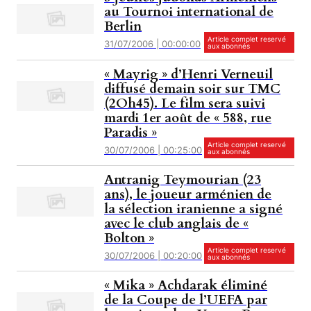
au Tournoi international de
Berlin
Article complet reservé
31/07/2006 | 00:00:00
aux abonnés
« Mayrig » d’Henri Verneuil
diffusé demain soir sur TMC
(2Oh45). Le film sera suivi
mardi 1er août de « 588, rue
Paradis »
Article complet reservé
30/07/2006 | 00:25:00
aux abonnés
Antranig Teymourian (23
ans), le joueur arménien de
la sélection iranienne a signé
avec le club anglais de «
Bolton »
Article complet reservé
30/07/2006 | 00:20:00
aux abonnés
« Mika » Achdarak éliminé
de la Coupe de l’UEFA par