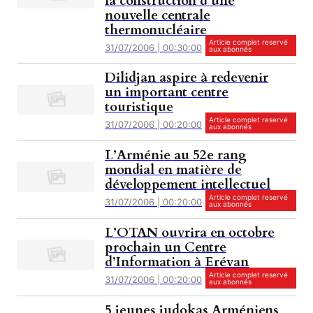
la construction d’une
nouvelle centrale
thermonucléaire
Article complet reservé
31/07/2006 | 00:30:00
aux abonnés
Dilidjan aspire à redevenir
un important centre
touristique
Article complet reservé
31/07/2006 | 00:20:00
aux abonnés
L’Arménie au 52e rang
mondial en matière de
développement intellectuel
Article complet reservé
31/07/2006 | 00:20:00
aux abonnés
L’OTAN ouvrira en octobre
prochain un Centre
d’Information à Erévan
Article complet reservé
31/07/2006 | 00:20:00
aux abonnés
5 jeunes judokas Arméniens