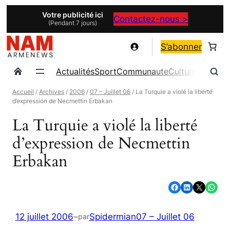
Aller
Votre publicité ici
Contactez-nous >
(Pendant 7 jours)
au
contenu
S’abonner
Actualités
Sport
Communaute
Culture
Magazin
Accueil
/
Archives
/
2006
/
07 – Juillet 06
/ La Turquie a violé la liberté
d’expression de Necmettin Erbakan
La Turquie a violé la liberté
d’expression de Necmettin
Erbakan
Partager sur Facebook
Partager sur LinkedIn
Partager sur X
Partager sur WhatsApp
12 juillet 2006
–
Spidermian
07 – Juillet 06
par