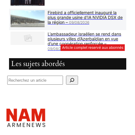
Firebird a officiellement inauguré la
plus grande usine d’IA NVIDIA DSX de
la région –
09/08/2026
L’ambassadeur israélien se rend dans
plusieurs villes d’Azerbaïdjan en vue
d’une coopération renforcée –
Article complet reservé aux abonnés
09/08/2026
Les sujets abordés
R
e
c
h
e
r
c
h