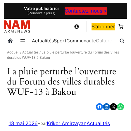
Aller
Votre publicité ici
Contactez-nous >
(Pendant 7 jours)
au
contenu
S’abonner
Actualités
Sport
Communaute
Culture
Magazin
Accueil
/
Actualités
/ La pluie perturbe l’ouverture du Forum des villes
durables WUF-13 à Bakou
La pluie perturbe l’ouverture
du Forum des villes durables
WUF-13 à Bakou
Partager sur Facebook
Partager sur LinkedIn
Partager sur X
Partager sur WhatsApp
18 mai 2026
–
Krikor Amirzayan
Actualités
par