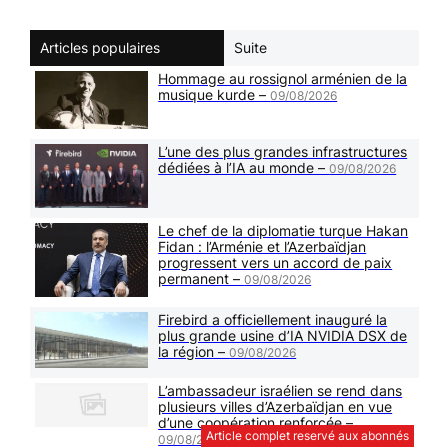
Articles populaires
Suite
Hommage au rossignol arménien de la
musique kurde –
09/08/2026
L’une des plus grandes infrastructures
dédiées à l’IA au monde –
09/08/2026
Le chef de la diplomatie turque Hakan
Fidan : l’Arménie et l’Azerbaïdjan
progressent vers un accord de paix
permanent –
09/08/2026
Firebird a officiellement inauguré la
plus grande usine d’IA NVIDIA DSX de
la région –
09/08/2026
L’ambassadeur israélien se rend dans
plusieurs villes d’Azerbaïdjan en vue
d’une coopération renforcée –
Article complet reservé aux abonnés
09/08/2026