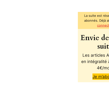
La suite est rés
abonnés. Déjà 
connec
Envie de 
sui
Les articles
en intégralité 
4€/mo
Je m’ab