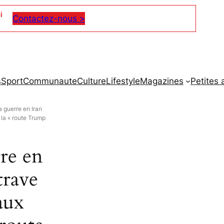
i
Contactez-nous >
s
Sport
Communaute
Culture
Lifestyle
Magazines
Petites
a guerre en Iran
 la « route Trump
re en
trave
aux