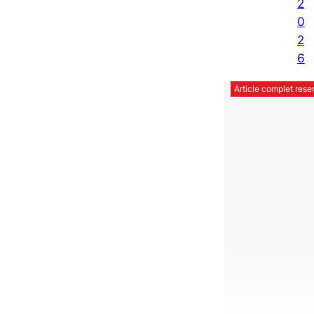
2
0
2
6
Article complet res