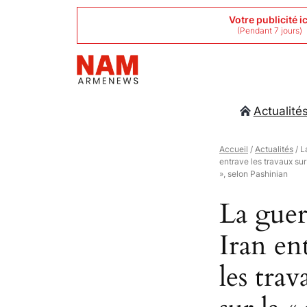
Aller
Votre publicité ic
(Pendant 7 jours)
au
contenu
Actualité
Accueil
/
Actualités
/ L
entrave les travaux sur
», selon Pashinian
La guer
Iran en
les trav