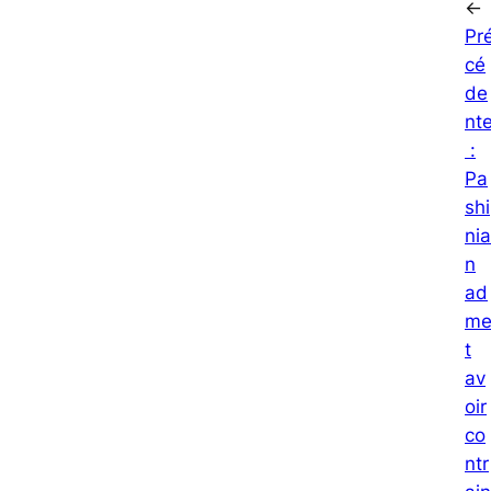
←
Pr
cé
de
nt
:
Pa
shi
nia
n
ad
m
t
av
oir
co
ntr