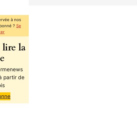
ervée à nos
abonné ?
Se
ter
lire la
te
 Armenews
à partir de
is
onne