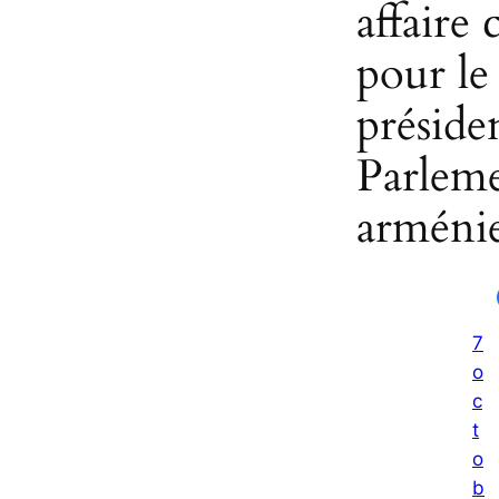
affaire 
pour le
préside
Parlem
arméni
7
o
c
t
o
b