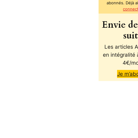
abonnés. Déjà 
connec
Envie de 
sui
Les articles
en intégralité 
4€/mo
Je m’ab