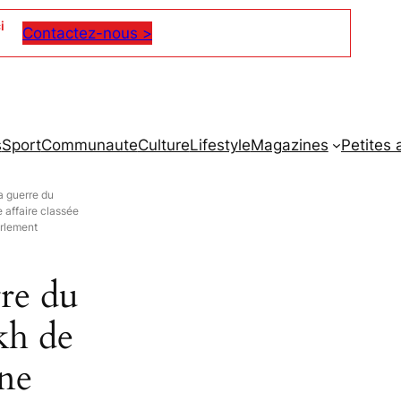
i
Contactez-nous >
s
Sport
Communaute
Culture
Lifestyle
Magazines
Petites
a guerre du
 affaire classée
arlement
re du
kh de
ne