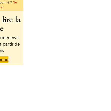
abonné ?
Se
ter
lire la
te
 Armenews
à partir de
is
onne