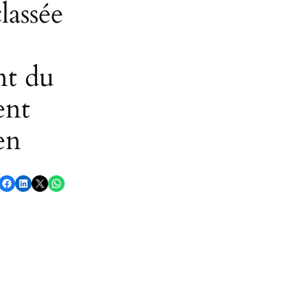
classée
nt du
ent
en
Partager sur Facebook
Partager sur LinkedIn
Partager sur X
Partager sur WhatsApp