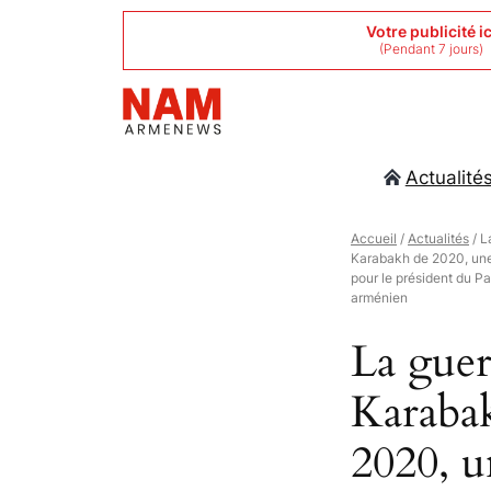
Aller
Votre publicité ic
(Pendant 7 jours)
au
contenu
Actualité
Accueil
/
Actualités
/ L
Karabakh de 2020, une
pour le président du P
arménien
La guer
Karaba
2020, u