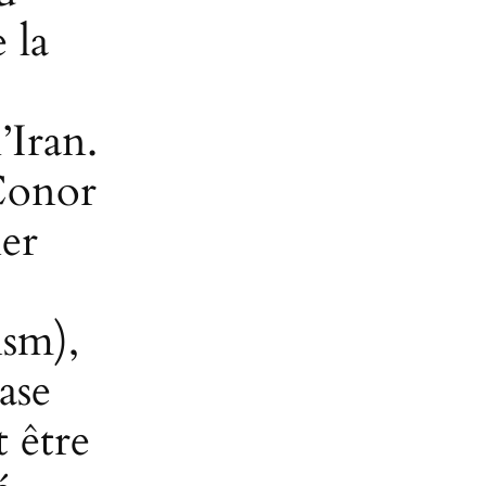
 la
’Iran.
Conor
er
ism),
ase
t être