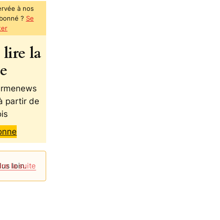
ervée à nos
abonné ?
Se
ter
lire la
te
 Armenews
à partir de
is
onne
lus loin.
ire la suite