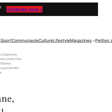
i
Contactez-nous >
s
Sport
Communaute
Culture
Lifestyle
Magazines
Petites
a Caspienne,
re contre l’Iran.
 (Naked
 pourrait être
de
nne,
u