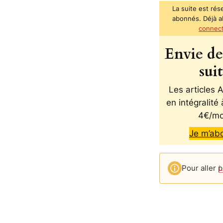
La suite est rés
abonnés. Déjà 
connec
Envie de 
sui
Les articles
en intégralité 
4€/mo
Je m’ab
Pour aller p
L