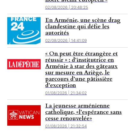
02/08/2026 | 20:48:25
En Arménie, une scène drag
clandestine qui défie les
autorités
02/08/2026 | 14:41:09
« On peut être étrangère et
réussir » : d’institutrice en
Arménie à star des gâteaux
sur mesure en Ariège, le
parcours d’une pâtissière
d’exception
01/08/2026 | 21:34:02
La jeunesse arménienne
catholique, «l’espérance sans
cesse renouvelée»
01/08/2026 | 21:32:54