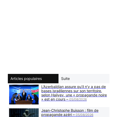
Articles populaires
Suite
L’Azerbaïdjan assure qu’il n’y a pas de
bases israéliennes sur son territoire,
selon Hajiyev, une « propagande noire
» est en cours –
05/08/2026
Jean-Christophe Buisson : film de
propagande azéri –
05/08/2026