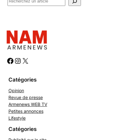
R
e
c
h
e
r
c
h
#
#
#
e
r
Catégories
Opinion
Revue de presse
Armenews WEB TV
Petites annonces
Lifestyle
Catégories
Publicité sur le site