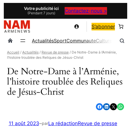
Aller
Votre publicité ici
Contactez-nous >
(Pendant 7 jours)
au
contenu
S’abonner
Actualités
Sport
Communaute
Culture
Magazin
Accueil
/
Actualités
/
Revue de presse
/ De Notre-Dame à l’Arménie,
l’histoire troublée des Reliques de Jésus-Christ
De Notre-Dame à l’Arménie,
l’histoire troublée des Reliques
de Jésus-Christ
Partager sur Facebook
Partager sur LinkedIn
Partager sur X
Partager sur WhatsApp
11 août 2023
–
La rédaction
Revue de presse
par