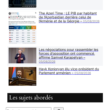
The Azeri Time : LE PIB par habitant
de l’Azerbaidjan derrière celui de
l’Arménie et de la Géorgie –
05/08/2026
Les négociations pour rassembler les
forces d’opposition ont commencé,
affirme Samvel Karapetyan –
05/08/2026
Hayk Konjoryan élu vice-président du
Parlement arménien –
05/08/2026
Les sujets abordés