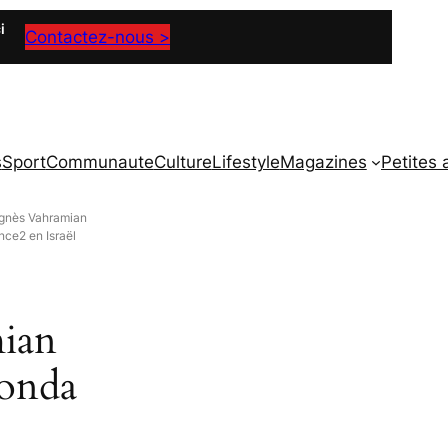
i
Contactez-nous >
s
Sport
Communaute
Culture
Lifestyle
Magazines
Petites
gnès Vahramian
nce2 en Israël
ian
ponda