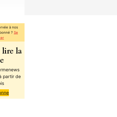
ervée à nos
abonné ?
Se
ter
lire la
te
 Armenews
à partir de
is
onne