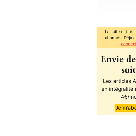
La suite est rés
abonnés. Déjà 
connec
Envie de 
sui
Les articles
en intégralité 
4€/mo
Je m’ab