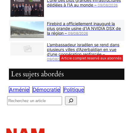
L’une des plus grandes infrastructures
dédiées à l’IA au monde –
09/08/2026
Firebird a officiellement inauguré la
plus grande usine d’IA NVIDIA DSX de
la région –
09/08/2026
L’ambassadeur israélien se rend dans
plusieurs villes d’Azerbaïdjan en vue
d’une coopération renforcée –
Article complet reservé aux abonnés
09/08/2026
Les sujets abordés
Arménie
Démocratie
Politique
R
e
c
h
e