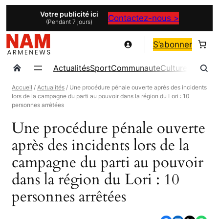
Aller
Votre publicité ici
Contactez-nous >
(Pendant 7 jours)
au
contenu
S’abonner
Actualités
Sport
Communaute
Culture
Magazin
Accueil
/
Actualités
/ Une procédure pénale ouverte après des incidents
lors de la campagne du parti au pouvoir dans la région du Lori : 10
personnes arrêtées
Une procédure pénale ouverte
après des incidents lors de la
campagne du parti au pouvoir
dans la région du Lori : 10
personnes arrêtées