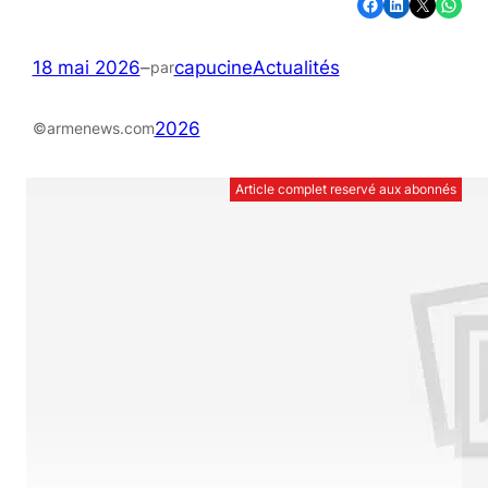
Partager sur Facebook
Partager sur LinkedIn
Partager sur X
Partager sur WhatsApp
18 mai 2026
–
capucine
Actualités
par
2026
©armenews.com
Article complet reservé aux abonnés