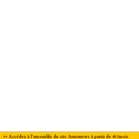
>> Accédez à l’ensemble du site Armenews à partir de 4€/mois