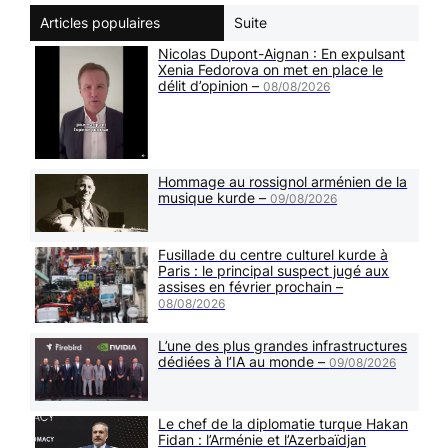
Articles populaires
Suite
Nicolas Dupont-Aignan : En expulsant
Xenia Fedorova on met en place le
délit d’opinion –
08/08/2026
Hommage au rossignol arménien de la
musique kurde –
09/08/2026
Fusillade du centre culturel kurde à
Paris : le principal suspect jugé aux
assises en février prochain –
08/08/2026
L’une des plus grandes infrastructures
dédiées à l’IA au monde –
09/08/2026
Le chef de la diplomatie turque Hakan
Fidan : l’Arménie et l’Azerbaïdjan