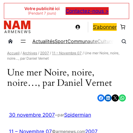
Aller
Votre publicité ici
Contactez-nous >
(Pendant 7 jours)
au
contenu
S’abonner
Actualités
Sport
Communaute
Culture
Magazin
Accueil
/
Archives
/
2007
/
11 – Novembre 07
/ Une mer Noire, noire,
noire…, par Daniel Vernet
Une mer Noire, noire,
noire…, par Daniel Vernet
Partager sur Facebook
Partager sur LinkedIn
Partager sur X
Partager sur WhatsApp
30 novembre 2007
–
Spidermian
par
11 – Novembre 07
2007
©armenews.com