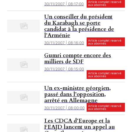
Article complet reservé
30/11/2007 | 08:17:00
aux abonnés
Un conseiller du président
du Karabagh se porte
candidat à la présidence de
l’Arménie
Article complet reservé
30/11/2007 | 08:16:00
aux abonnés
Gumri compte encore des
milliers de SDF
30/11/2007 | 08:15:00
Article complet reservé
aux abonnés
Un ex-ministre géorgien,
passé dans l’opposition,
arrêté en Allemagne
Article complet reservé
30/11/2007 | 08:00:00
aux abonnés
Les CDCA d’Europe et la
FEAJD lancent un appel au