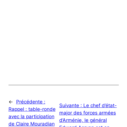
←
Précédente :
Suivante :
Le chef d’état-
Rappel : table-ronde
major des forces armées
avec la participation
d’Arménie, le général
de Claire Mouradian