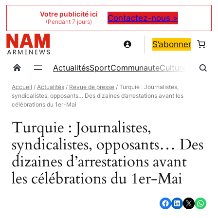
Aller
Votre publicité ici
Contactez-nous >
(Pendant 7 jours)
au
contenu
S’abonner
Actualités
Sport
Communaute
Culture
Magazin
Accueil
/
Actualités
/
Revue de presse
/ Turquie : Journalistes,
syndicalistes, opposants… Des dizaines d’arrestations avant les
célébrations du 1er-Mai
Turquie : Journalistes,
syndicalistes, opposants… Des
dizaines d’arrestations avant
les célébrations du 1er-Mai
Partager sur Facebook
Partager sur LinkedIn
Partager sur X
Partager sur WhatsApp