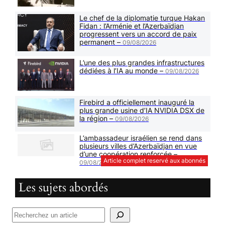
Le chef de la diplomatie turque Hakan
Fidan : l’Arménie et l’Azerbaïdjan
progressent vers un accord de paix
permanent –
09/08/2026
L’une des plus grandes infrastructures
dédiées à l’IA au monde –
09/08/2026
Firebird a officiellement inauguré la
plus grande usine d’IA NVIDIA DSX de
la région –
09/08/2026
L’ambassadeur israélien se rend dans
plusieurs villes d’Azerbaïdjan en vue
d’une coopération renforcée –
Article complet reservé aux abonnés
09/08/2026
Les sujets abordés
R