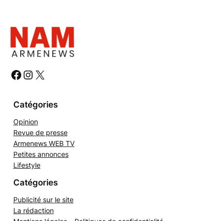
e
c
h
e
r
c
h
#
#
#
e
r
Catégories
Opinion
Revue de presse
Armenews WEB TV
Petites annonces
Lifestyle
Catégories
Publicité sur le site
La rédaction