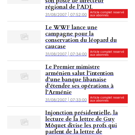
son poste de directeur
régional de l’ADL
Article complet reservé
31/08/2007 | 07:52:00
aux abonnés
Le WWF lance une
campagne pour la
conservation du léopard du
caucase
Article complet reservé
31/08/2007 | 07:34:00
aux abonnés
Le Premier mimistre
arménien salut l’intention
d’une banque libanaise
d’étendre ses opérations à
l’Arménie
Article complet reservé
31/08/2007 | 07:33:00
aux abonnés
Injonction présidentielle, la
lecture de la lettre de Guy
Môquet divise les profs qui
parlent de la lettre de