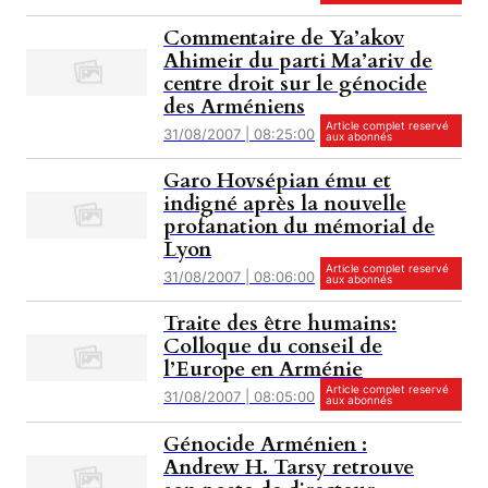
Commentaire de Ya’akov
Ahimeir du parti Ma’ariv de
centre droit sur le génocide
des Arméniens
Article complet reservé
31/08/2007 | 08:25:00
aux abonnés
Garo Hovsépian ému et
indigné après la nouvelle
profanation du mémorial de
Lyon
Article complet reservé
31/08/2007 | 08:06:00
aux abonnés
Traite des être humains:
Colloque du conseil de
l’Europe en Arménie
Article complet reservé
31/08/2007 | 08:05:00
aux abonnés
Génocide Arménien :
Andrew H. Tarsy retrouve