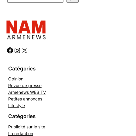
e
c
h
e
r
c
h
#
#
#
e
r
Catégories
Opinion
Revue de presse
Armenews WEB TV
Petites annonces
Lifestyle
Catégories
Publicité sur le site