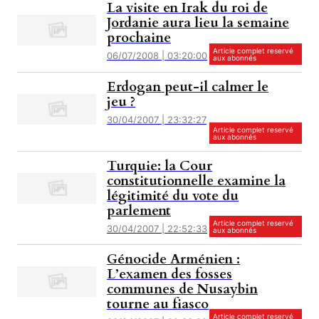
La visite en Irak du roi de
Jordanie aura lieu la semaine
prochaine
Article complet reservé
06/07/2008 | 03:20:00
aux abonnés
Erdogan peut-il calmer le
jeu ?
30/04/2007 | 23:32:27
Article complet reservé
aux abonnés
Turquie: la Cour
constitutionnelle examine la
légitimité du vote du
parlement
Article complet reservé
30/04/2007 | 22:52:33
aux abonnés
Génocide Arménien :
L’examen des fosses
communes de Nusaybin
tourne au fiasco
Article complet reservé