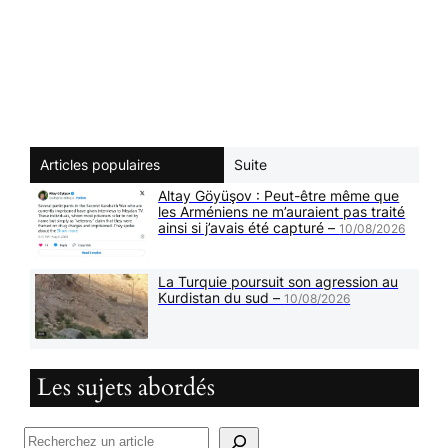
Articles populaires
Suite
Altay Göyüşov : Peut-être même que
les Arméniens ne m’auraient pas traité
ainsi si j’avais été capturé –
10/08/2026
La Turquie poursuit son agression au
Kurdistan du sud –
10/08/2026
Les sujets abordés
R