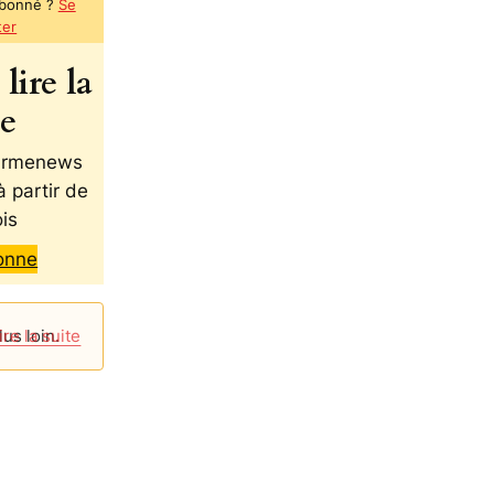
abonné ?
Se
ter
lire la
te
 Armenews
à partir de
is
onne
lus loin.
ire la suite