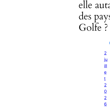
elle aut
des pay
Golfe ?
2
ju
ill
e
t
2
0
2
6