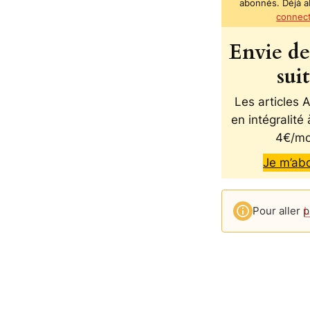
abonnés. Déjà 
connec
Envie de 
sui
Les articles
en intégralité 
4€/mo
Je m’ab
Pour aller p
L