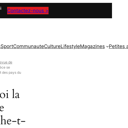
i
Contactez-nous >
s
Sport
Communaute
Culture
Lifestyle
Magazines
Petites
evue de
rèce se
t des pays du
i la
e
he-t-