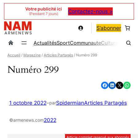
Aller
Votre publicité ici
Contactez-nous >
(Pendant 7 jours)
au
contenu
S’abonner
Actualités
Sport
Communaute
Culture
Magazin
Accueil
/
Magazine
/
Articles Partagés
/ Numéro 299
Numéro 299
Partager sur Facebook
Partager sur LinkedIn
Partager sur X
Partager sur WhatsApp
1 octobre 2022
–
Spidermian
Articles Partagés
par
2022
©armenews.com
Article complet reservé aux abonnés