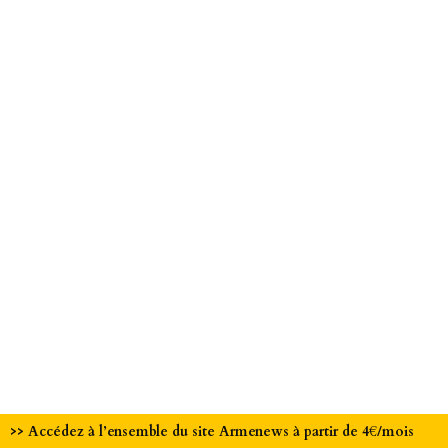
>> Accédez à l’ensemble du site Armenews à partir de 4€/mois