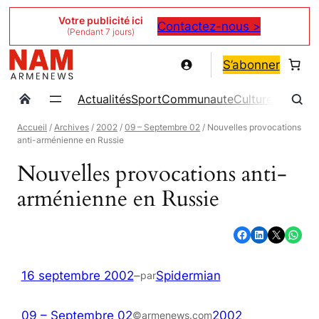
Aller
Votre publicité ici
Contactez-nous >
(Pendant 7 jours)
au
contenu
S’abonner
Actualités
Sport
Communaute
Culture
Magazin
Accueil
/
Archives
/
2002
/
09 – Septembre 02
/ Nouvelles provocations
anti-arménienne en Russie
Nouvelles provocations anti-
arménienne en Russie
Partager sur Facebook
Partager sur LinkedIn
Partager sur X
Partager sur WhatsApp
16 septembre 2002
–
Spidermian
par
09 – Septembre 02
2002
©armenews.com