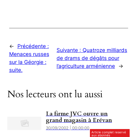
←
Précédente :
Suivante :
Quatroze milliards
Menaces russes
de drams de dégâts pour
sur la Géorgie :
l’agriculture arménienne
→
suite.
Nos lecteurs ont lu aussi
La firme JVC ouvre un
grand magasin à Erévan
30/09/2002 | 00:00:00
Article complet reservé
aux abonnés