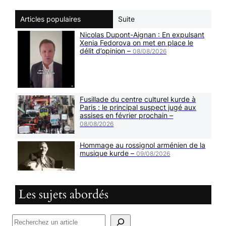
Articles populaires
Suite
Nicolas Dupont-Aignan : En expulsant
Xenia Fedorova on met en place le
délit d’opinion –
08/08/2026
Fusillade du centre culturel kurde à
Paris : le principal suspect jugé aux
assises en février prochain –
08/08/2026
Hommage au rossignol arménien de la
musique kurde –
09/08/2026
Les sujets abordés
R