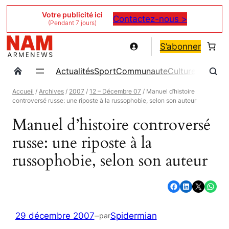
Aller
Votre publicité ici
Contactez-nous >
(Pendant 7 jours)
au
contenu
S’abonner
Actualités
Sport
Communaute
Culture
Magazin
Accueil
/
Archives
/
2007
/
12 – Décembre 07
/ Manuel d’histoire
controversé russe: une riposte à la russophobie, selon son auteur
Manuel d’histoire controversé
russe: une riposte à la
russophobie, selon son auteur
Partager sur Facebook
Partager sur LinkedIn
Partager sur X
Partager sur WhatsApp
29 décembre 2007
–
Spidermian
par