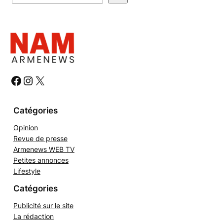
e
c
h
e
r
c
h
#
#
#
e
r
Catégories
Opinion
Revue de presse
Armenews WEB TV
Petites annonces
Lifestyle
Catégories
Publicité sur le site