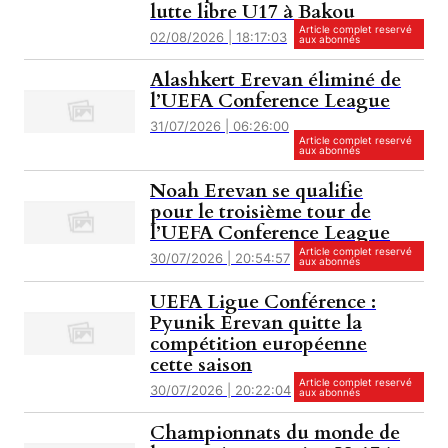
lutte libre U17 à Bakou
Article complet reservé
02/08/2026 | 18:17:03
aux abonnés
Alashkert Erevan éliminé de
l’UEFA Conference League
31/07/2026 | 06:26:00
Article complet reservé
aux abonnés
Noah Erevan se qualifie
pour le troisième tour de
l’UEFA Conference League
Article complet reservé
30/07/2026 | 20:54:57
aux abonnés
UEFA Ligue Conférence :
Pyunik Erevan quitte la
compétition européenne
cette saison
Article complet reservé
30/07/2026 | 20:22:04
aux abonnés
Championnats du monde de