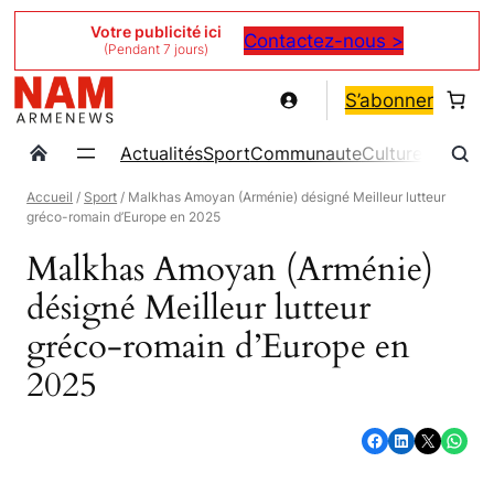
Aller
Votre publicité ici
Contactez-nous >
(Pendant 7 jours)
au
contenu
S’abonner
Actualités
Sport
Communaute
Culture
Magazin
Accueil
/
Sport
/ Malkhas Amoyan (Arménie) désigné Meilleur lutteur
gréco-romain d’Europe en 2025
Malkhas Amoyan (Arménie)
désigné Meilleur lutteur
gréco-romain d’Europe en
2025
Partager sur Facebook
Partager sur LinkedIn
Partager sur X
Partager sur WhatsApp