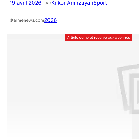
19 avril 2026
–
Krikor Amirzayan
Sport
par
2026
©armenews.com
Article complet reservé aux abonnés