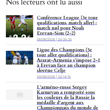
Nos lecteurs ont lu aussi
Conférence League (3e tour
qualifications, match aller) :
match nul pour Noah
Erevan-Sion (2-2)
06/08/2026 | 20:35:35
Ligue des Champions (3e
tour aller qualifications) :
Ararat-Armenia s’impose 2-1
à Erevan face au champion
slovène Celje
04/08/2026 | 20:14:15
L’arméno-russe Sergey
Karmryan a remporté sous
les couleurs de la Russie la
médaille d’argent aux
Championnats du monde de