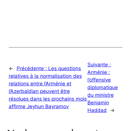
Suivante :
←
Précédente :
Les questions
Arménie :
relatives à la normalisation des
l’offensive
relations entre l’Arménie et
diplomatique
l’Azerbaïdjan peuvent être
du ministre
résolues dans les prochains mois
Benjamin
affirme Jeyhun Bayramov
Haddad
→