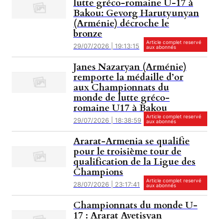
lutte gréco-romaine U-17 à
Bakou: Gevorg Harutyunyan
(Arménie) décroche le
bronze
Article complet reservé
29/07/2026 | 19:13:15
aux abonnés
Janes Nazaryan (Arménie)
remporte la médaille d’or
aux Championnats du
monde de lutte gréco-
romaine U17 à Bakou
Article complet reservé
29/07/2026 | 18:38:59
aux abonnés
Ararat-Armenia se qualifie
pour le troisième tour de
qualification de la Ligue des
Champions
Article complet reservé
28/07/2026 | 23:17:41
aux abonnés
Championnats du monde U-
17 : Ararat Avetisyan