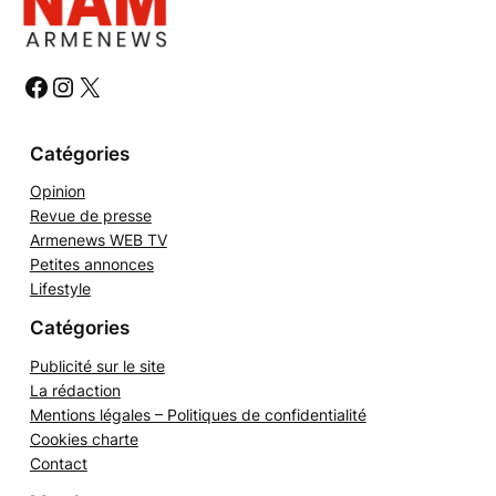
e
r
c
h
#
#
#
e
r
Catégories
Opinion
Revue de presse
Armenews WEB TV
Petites annonces
Lifestyle
Catégories
Publicité sur le site
La rédaction
Mentions légales – Politiques de confidentialité
Cookies charte
Contact