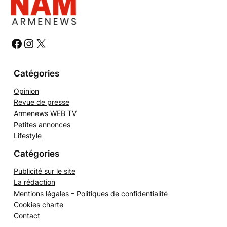
e
r
c
h
#
#
#
e
r
Catégories
Opinion
Revue de presse
Armenews WEB TV
Petites annonces
Lifestyle
Catégories
Publicité sur le site
La rédaction
Mentions légales – Politiques de confidentialité
Cookies charte
Contact