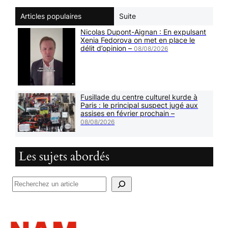
Articles populaires
Suite
Nicolas Dupont-Aignan : En expulsant
Xenia Fedorova on met en place le
délit d’opinion –
08/08/2026
Fusillade du centre culturel kurde à
Paris : le principal suspect jugé aux
assises en février prochain –
08/08/2026
Les sujets abordés
R
e
c
h