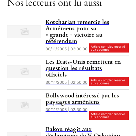
Nos lecteurs ont lu aussi
Kotcharian remercie les
Arméniens pour sa
« grande » victoire au
référendum
Article complet reservé
30/11/2005 | 03:00:00
aux abonnés
Les Etats-Unis remettent en
question les résultats
officiels
Article complet reservé
30/11/2005 | 02:50:00
aux abonnés
Bollywood intéressé par les
paysages arméniens
30/11/2005 | 02:30:00
Article complet reservé
aux abonnés
Bakou réagit aux
déclarations de V. Oskanian