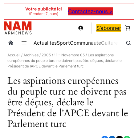
Aller
Votre publicité ici
Contactez-nous >
(Pendant 7 jours)
au
contenu
S’abonner
Actualités
Sport
Communaute
Culture
Magazin
Accueil
/
Archives
/
2005
/
11 – Novembre 05
/ Les aspirations
européennes du peuple turc ne doivent pas être déçues, déclare le
Président de l’APCE devant le Parlement turc
Les aspirations européennes
du peuple turc ne doivent pas
être déçues, déclare le
Président de l’APCE devant le
Parlement turc