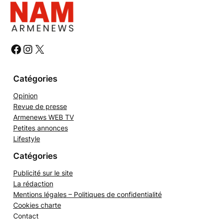
h
e
r
c
h
#
#
#
e
r
Catégories
Opinion
Revue de presse
Armenews WEB TV
Petites annonces
Lifestyle
Catégories
Publicité sur le site
La rédaction
Mentions légales – Politiques de confidentialité
Cookies charte