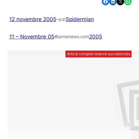
Partager sur Facebook
Partager sur LinkedIn
Partager sur X
Partager sur WhatsApp
12 novembre 2005
–
Spidermian
par
11 – Novembre 05
2005
©armenews.com
Article complet reservé aux abonnés