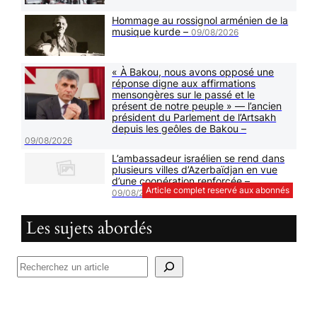
Hommage au rossignol arménien de la
musique kurde –
09/08/2026
« À Bakou, nous avons opposé une
réponse digne aux affirmations
mensongères sur le passé et le
présent de notre peuple » — l’ancien
président du Parlement de l’Artsakh
depuis les geôles de Bakou –
09/08/2026
L’ambassadeur israélien se rend dans
plusieurs villes d’Azerbaïdjan en vue
d’une coopération renforcée –
Article complet reservé aux abonnés
09/08/2026
Les sujets abordés
R
e
c