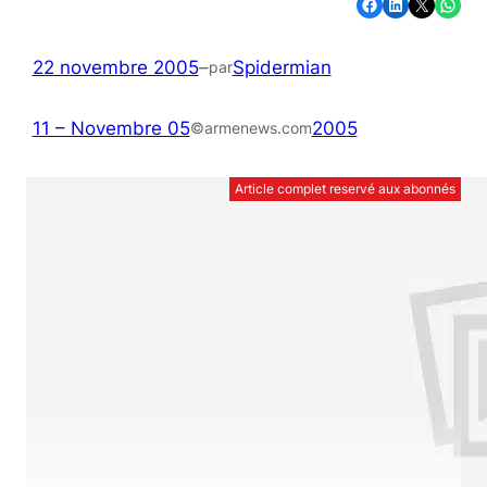
Partager sur Facebook
Partager sur LinkedIn
Partager sur X
Partager sur WhatsApp
22 novembre 2005
–
Spidermian
par
11 – Novembre 05
2005
©armenews.com
Article complet reservé aux abonnés