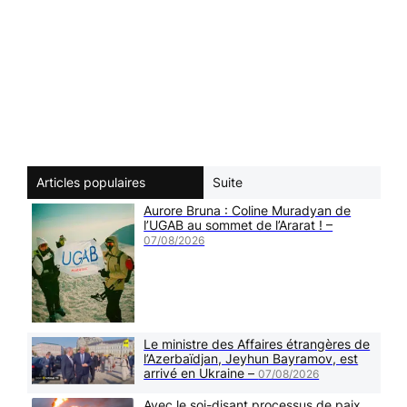
Articles populaires
Suite
Aurore Bruna : Coline Muradyan de
l’UGAB au sommet de l’Ararat ! –
07/08/2026
Le ministre des Affaires étrangères de
l’Azerbaïdjan, Jeyhun Bayramov, est
arrivé en Ukraine –
07/08/2026
Avec le soi-disant processus de paix,