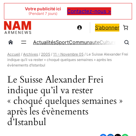
Aller
Votre publicité ici
Contactez-nous >
(Pendant 7 jours)
au
contenu
S’abonner
Actualités
Sport
Communaute
Culture
Magazin
Accueil
/
Archives
/
2005
/
11 – Novembre 05
/ Le Suisse Alexander Frei
indique qu’il va rester « choqué quelques semaines » après les
évènements d’Istanbul
Le Suisse Alexander Frei
indique qu’il va rester
« choqué quelques semaines »
après les évènements
d’Istanbul