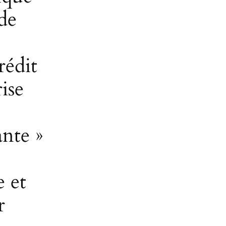
de
rédit
ise
nte »
 et
r