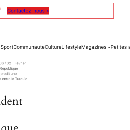
i
Contactez-nous >
s
Sport
Communaute
Culture
Lifestyle
Magazines
Petites
06
/
02 – Février
 République
prédit une
» entre la Turquie
ident
ique