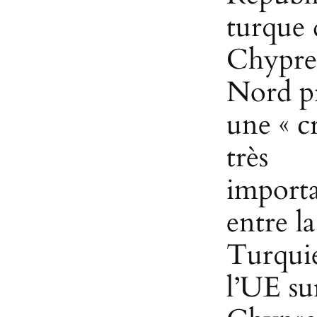
turque 
Chypre
Nord p
une « cr
très
importa
entre la
Turquie
l’UE su