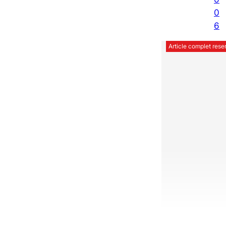
0
6
Article complet res