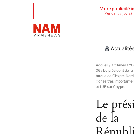
Aller
Votre publicité ic
(Pendant 7 jours)
au
contenu
Actualité
Accueil
/
Archives
/
20
06
/ Le président de la
turque de Chypre Nord 
« crise très importante 
et l’UE sur Chypre
Le prés
de la
Républ