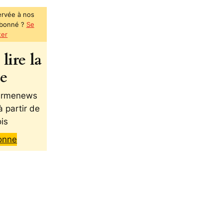
ervée à nos
abonné ?
Se
ter
lire la
te
 Armenews
à partir de
is
onne