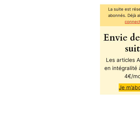
La suite est rés
abonnés. Déjà 
connec
Envie de 
sui
Les articles
en intégralité 
4€/mo
Je m’ab