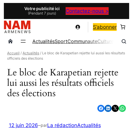
Aller
Votre publicité ici
Contactez-nous >
(Pendant 7 jours)
au
contenu
S’abonner
Actualités
Sport
Communaute
Culture
Magazin
Accueil
/
Actualités
/ Le bloc de Karapetian rejette lui aussi les résultats
officiels des élections
Le bloc de Karapetian rejette
lui aussi les résultats officiels
des élections
Partager sur Facebook
Partager sur LinkedIn
Partager sur X
Partager sur WhatsApp
12 juin 2026
–
La rédaction
Actualités
par