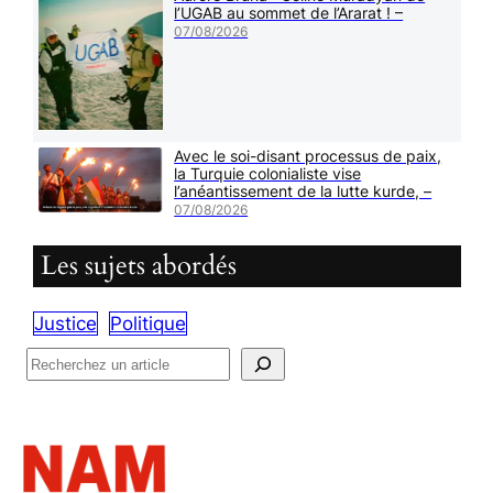
l’UGAB au sommet de l’Ararat ! –
07/08/2026
Avec le soi-disant processus de paix,
la Turquie colonialiste vise
l’anéantissement de la lutte kurde, –
07/08/2026
Les sujets abordés
Justice
Politique
R
e
c
h
e