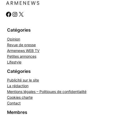
r
c
h
#
#
#
e
r
Catégories
Opinion
Revue de presse
Armenews WEB TV
Petites annonces
Lifestyle
Catégories
Publicité sur le site
La rédaction
Mentions légales – Politiques de confidentialité
Cookies charte
Contact