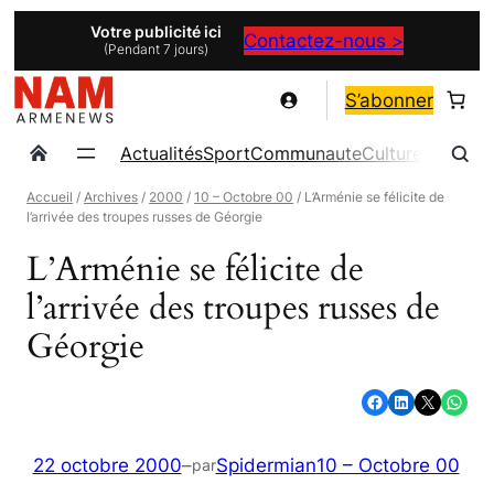
Aller
Votre publicité ici
Contactez-nous >
(Pendant 7 jours)
au
contenu
S’abonner
Actualités
Sport
Communaute
Culture
Magazin
Accueil
/
Archives
/
2000
/
10 – Octobre 00
/ L’Arménie se félicite de
l’arrivée des troupes russes de Géorgie
L’Arménie se félicite de
l’arrivée des troupes russes de
Géorgie
Partager sur Facebook
Partager sur LinkedIn
Partager sur X
Partager sur WhatsApp
22 octobre 2000
–
Spidermian
10 – Octobre 00
par