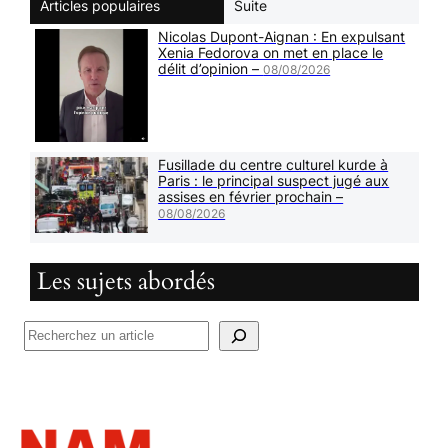
Articles populaires
Suite
Nicolas Dupont-Aignan : En expulsant
Xenia Fedorova on met en place le
délit d’opinion –
08/08/2026
Fusillade du centre culturel kurde à
Paris : le principal suspect jugé aux
assises en février prochain –
08/08/2026
Les sujets abordés
R
e
c
h
e