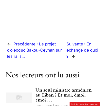
←
Précédente :
Le projet
Suivante :
En
d’oléoduc Bakou-Ceyhan sur
échange de quoi
les rails…
?
→
Nos lecteurs ont lu aussi
Un seul ministre arménien
au Liban ? Et moi, émoi,
émoi …
Article complet reservé