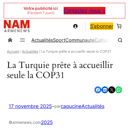
Aller
Votre publicité ici
Contactez-nous >
(Pendant 7 jours)
au
contenu
S’abonner
Actualités
Sport
Communaute
Culture
Magazin
Accueil
/
Actualités
/ La Turquie prête à accueillir seule la COP31
La Turquie prête à accueillir
seule la COP31
Partager sur Facebook
Partager sur LinkedIn
Partager sur X
Partager sur WhatsApp
17 novembre 2025
–
capucine
Actualités
par
2025
©armenews.com