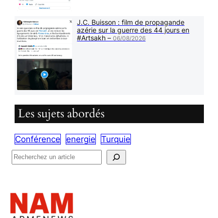
J.C. Buisson : film de propagande
azérie sur la guerre des 44 jours en
#Artsakh –
06/08/2026
Les sujets abordés
Conférence
energie
Turquie
R
e
c
h
e