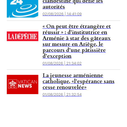
clandestine qui défie les
autorités
02/08/2026 | 14:41:09
« On peut être étrangère et
réussir » : d’institutrice en
Arménie à star des gâteaux
sur mesure en Ariège, le
parcours d’une pâtissière
d’exception
01/08/2026 | 21:34:02
La jeunesse arménienne
catholique, «l’espérance sans
cesse renouvelée»
01/08/2026 | 21:32:54